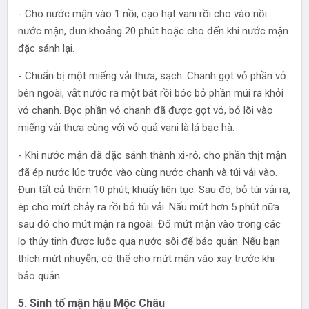
- Cho nước mận vào 1 nồi, cạo hạt vani rồi cho vào nồi
nước mận, đun khoảng 20 phút hoặc cho đến khi nước mận
đặc sánh lại.
- Chuẩn bị một miếng vải thưa, sạch. Chanh gọt vỏ phần vỏ
bên ngoài, vắt nước ra một bát rồi bóc bỏ phần múi ra khỏi
vỏ chanh. Bọc phần vỏ chanh đã được gọt vỏ, bỏ lõi vào
miếng vải thưa cùng với vỏ quả vani là lá bạc hà.
- Khi nước mận đã đặc sánh thành xi-rô, cho phần thịt mận
đã ép nước lúc trước vào cùng nước chanh và túi vải vào.
Đun tất cả thêm 10 phút, khuấy liên tục. Sau đó, bỏ túi vải ra,
ép cho mứt chảy ra rồi bỏ túi vải. Nấu mứt hơn 5 phút nữa
sau đó cho mứt mận ra ngoài. Đổ mứt mận vào trong các
lọ thủy tinh được luộc qua nước sôi để bảo quản. Nếu bạn
thích mứt nhuyễn, có thể cho mứt mận vào xay trước khi
bảo quản.
5. Sinh tố mận hậu Mộc Châu