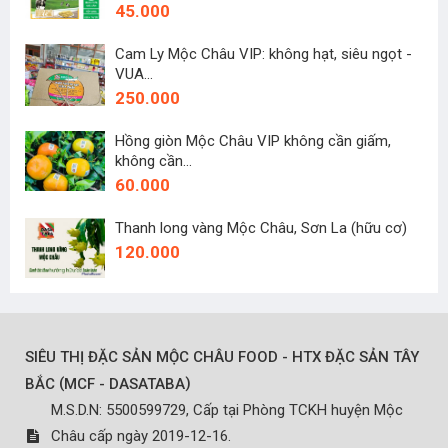
45.000
Cam Ly Mộc Châu VIP: không hạt, siêu ngọt -
VUA...
250.000
Hồng giòn Mộc Châu VIP không cần giấm,
không cần...
60.000
Thanh long vàng Mộc Châu, Sơn La (hữu cơ)
120.000
SIÊU THỊ ĐẶC SẢN MỘC CHÂU FOOD - HTX ĐẶC SẢN TÂY
(
)
BẮC
MCF - DASATABA
M.S.D.N: 5500599729, Cấp tại Phòng TCKH huyện Mộc
Châu cấp ngày 2019-12-16.