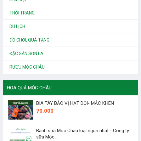
THỜI TRANG
DU LỊCH
ĐỒ CHƠI, QUÀ TẶNG
ĐẶC SẢN SƠN LA
RƯỢU MỘC CHÂU
HOA QUẢ MỘC CHÂU
BIA TÂY BẮC VỊ HẠT DỔI- MẮC KHÉN
70.000
Bánh sữa Mộc Châu loại ngon nhất - Công ty
sữa Mộc...