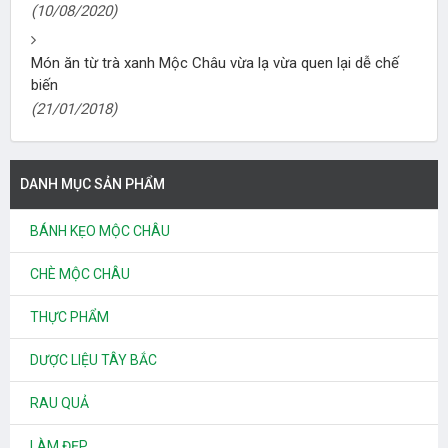
(10/08/2020)
Món ăn từ trà xanh Mộc Châu vừa lạ vừa quen lại dễ chế
biến
(21/01/2018)
DANH MỤC SẢN PHẨM
BÁNH KẸO MỘC CHÂU
CHÈ MỘC CHÂU
THỰC PHẨM
DƯỢC LIỆU TÂY BẮC
RAU QUẢ
LÀM ĐẸP