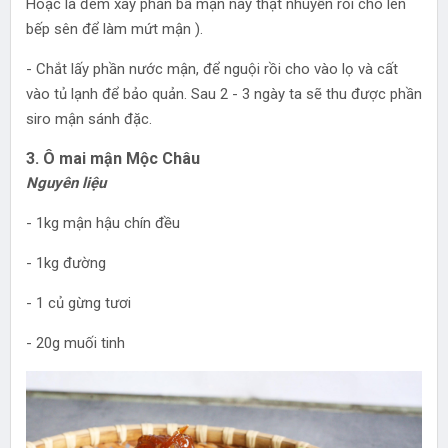
Hoặc là đem xay phần bã mận này thật nhuyễn rồi cho lên
bếp sên để làm mứt mận ).
- Chắt lấy phần nước mận, để nguội rồi cho vào lọ và cất
vào tủ lạnh để bảo quản. Sau 2 - 3 ngày ta sẽ thu được phần
siro mận sánh đặc.
3. Ô mai mận Mộc Châu
Nguyên liệu
- 1kg mận hậu chín đều
- 1kg đường
- 1 củ gừng tươi
- 20g muối tinh