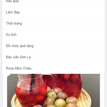
Rau quả
Làm đẹp
Nếu là tín đồ của mận thì chắc chắn bạn sẽ không thể
bỏ qua “Bộ sưu tập những món ăn từ mận hậu Mộc
Thời trang
Châu” dưới đây, vì chỉ cần nhìn qua là đã ứa nước miếng
rồi!
Du lịch
Đồ chơi, quà tặng
Đặc sản Sơn La
Rượu Mộc Châu