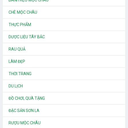
BÁNH KẸO MỘC CHÂU
CHÈ MỘC CHÂU
THỰC PHẨM
DƯỢC LIỆU TÂY BẮC
RAU QUẢ
LÀM ĐẸP
THỜI TRANG
DU LỊCH
ĐỒ CHƠI, QUÀ TẶNG
ĐẶC SẢN SƠN LA
RƯỢU MỘC CHÂU