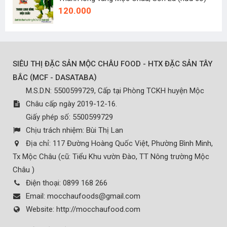
120.000
SIÊU THỊ ĐẶC SẢN MỘC CHÂU FOOD - HTX ĐẶC SẢN TÂY
(
)
BẮC
MCF - DASATABA
M.S.D.N: 5500599729, Cấp tại Phòng TCKH huyện Mộc
Châu cấp ngày 2019-12-16.
Giấy phép số: 5500599729
Chịu trách nhiệm:
Bùi Thị Lan
Địa chỉ:
117 Đường Hoàng Quốc Việt, Phường Bình Minh,
Tx Mộc Châu (cũ: Tiểu Khu vườn Đào, TT Nông trường Mộc
Châu )
Điện thoại:
0899 168 266
Email:
mocchaufoods@gmail.com
Website:
http://mocchaufood.com