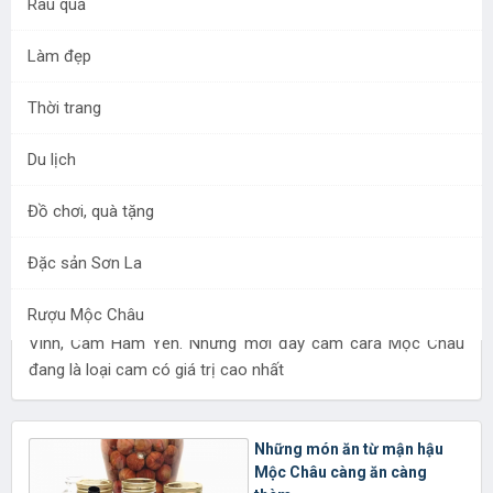
Rau quả
Cam Ly Mộc Châu, Cam cara
Mộc Châu là những giống
Làm đẹp
cam không hạt nhập ngoại, nhưng đã bén duyện với cao
nguyên mà trở thành giống cam Mộc Châu ngon số 1
Thời trang
Du lịch
Cam cara Mộc Châu, nguồn
gốc và giá trị bạn cần biết
Đồ chơi, quà tặng
trước khi ăn
11:34 26/01/2022
Đặc sản Sơn La
Ở Việt Nam có nhiều giống
cam ngon, như cam cao
Rượu Mộc Châu
phong, cam xã Đoài, cam
Vinh, Cam Hàm Yên. Nhưng mới đây cam cara Mộc Châu
đang là loại cam có giá trị cao nhất
Những món ăn từ mận hậu
Mộc Châu càng ăn càng