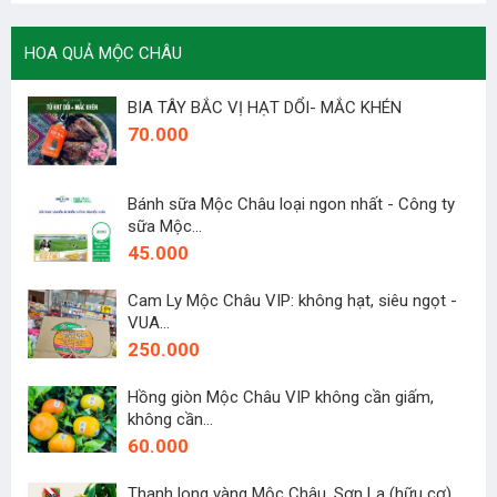
HOA QUẢ MỘC CHÂU
BIA TÂY BẮC VỊ HẠT DỔI- MẮC KHÉN
70.000
Bánh sữa Mộc Châu loại ngon nhất - Công ty
sữa Mộc...
45.000
Cam Ly Mộc Châu VIP: không hạt, siêu ngọt -
VUA...
250.000
Hồng giòn Mộc Châu VIP không cần giấm,
không cần...
60.000
Thanh long vàng Mộc Châu, Sơn La (hữu cơ)