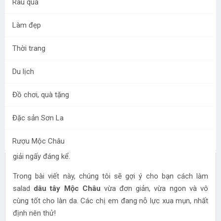
Rau quả
Thứ bảy - 30/01/2021 19:01
Làm đẹp
Salad dâu tây không chỉ ngon mà còn rất tốt cho làn da
Thời trang
của phái đẹp nữa đấy! Dâu tây Mộc Châu vừa ngọt, giòn,
thơm lại sạch, an toàn. Lí do gì mà chị em không mua
Du lịch
vài kg về chế biến?
Đồ chơi, quà tặng
Dạo qua thị trường hoa quả online những ngày này, cứ vài cú
lướt, chúng ta lại bắt gặp hình ảnh những quả
dâu tây Mộc
Đặc sản Sơn La
Châu
căng mọng hiện lên. Với mức giá trung bình khoảng
300k/kg, chị em hãy tranh thủ mua liền vài kg để ăn Tết. Các
Rượu Mộc Châu
loại hoa quả có vị ngọt thanh lẫn vị chua nhẹ sẽ giúp chị em
giải ngấy đáng kể.
Trong bài viết này, chúng tôi sẽ gợi ý cho bạn cách làm
salad
dâu tây Mộc Châu
vừa đơn giản, vừa ngon và vô
cùng tốt cho làn da. Các chị em đang nỗ lực xua mụn, nhất
định nên thử!