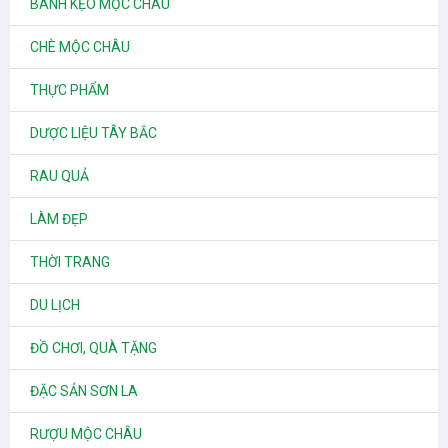
BÁNH KẸO MỘC CHÂU
CHÈ MỘC CHÂU
THỰC PHẨM
DƯỢC LIỆU TÂY BẮC
RAU QUẢ
LÀM ĐẸP
THỜI TRANG
DU LỊCH
ĐỒ CHƠI, QUÀ TẶNG
ĐẶC SẢN SƠN LA
RƯỢU MỘC CHÂU