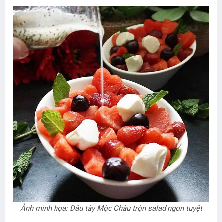
Ảnh minh họa: Dâu tây Mộc Châu trộn salad ngon tuyệt