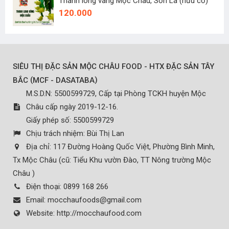
Thanh long vàng Mộc Châu, Sơn La (hữu cơ)
120.000
SIÊU THỊ ĐẶC SẢN MỘC CHÂU FOOD - HTX ĐẶC SẢN TÂY
(
)
BẮC
MCF - DASATABA
M.S.D.N: 5500599729, Cấp tại Phòng TCKH huyện Mộc
Châu cấp ngày 2019-12-16.
Giấy phép số: 5500599729
Chịu trách nhiệm:
Bùi Thị Lan
Địa chỉ:
117 Đường Hoàng Quốc Việt, Phường Bình Minh,
Tx Mộc Châu (cũ: Tiểu Khu vườn Đào, TT Nông trường Mộc
Châu )
Điện thoại:
0899 168 266
Email:
mocchaufoods@gmail.com
Website:
http://mocchaufood.com