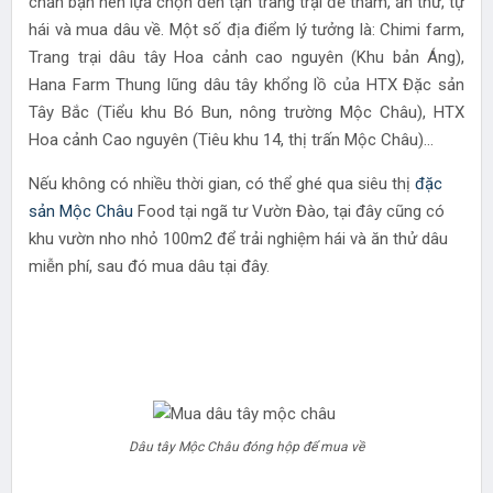
chắn bạn nên lựa chọn đến tận trang trại để thăm, ăn thử, tự
hái và mua dâu về. Một số địa điểm lý tưởng là: Chimi farm,
Trang trại dâu tây Hoa cảnh cao nguyên (Khu bản Áng),
Hana Farm Thung lũng dâu tây khổng lồ của HTX Đặc sản
Tây Bắc (Tiểu khu Bó Bun, nông trường Mộc Châu), HTX
Hoa cảnh Cao nguyên (Tiêu khu 14, thị trấn Mộc Châu)…
Nếu không có nhiều thời gian, có thể ghé qua siêu thị
đặc
sản Mộc Châu
Food tại ngã tư Vườn Đào, tại đây cũng có
khu vườn nho nhỏ 100m2 để trải nghiệm hái và ăn thử dâu
miễn phí, sau đó mua dâu tại đây.
Dâu tây Mộc Châu đóng hộp để mua về