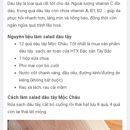
Dâu tây là loại quả rất tốt cho da. Ngoài lượng vitamin C dồi
dào, trong quả dâu tây còn chứa vitamin A, B1, B2..., giúp da
phục hồi nhanh hơn, láng mịn và hồng hào, đồng thời còn
ngăn ngừa quá trình lão hoá.
Nguyên liệu làm salad dâu tây
12 quả dâu tây Mộc Châu. Tốt nhất là mua sản phẩm
dâu tây sạch, an toàn của HTX Đặc sản Tây Bắc
1 hộp sữa chua
Pho mai con bò cười
Nước cốt chanh vàng, dầu oliu, đường kính/đường ăn
kiêng (không bắt buộc)
Rau xà lách, rau cải mầm
Cách làm salad dâu tây Mộc Châu
Rửa sạch dâu tây, cắt bỏ cuống rồi thái hạt lựu 8 quả, 4 quả
còn lại thái lát mỏng.