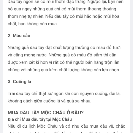
Dâu tây ngon sẽ có mùi thơm đặc trưng. Ngược lại, bạn nên
bỏ qua ngay những quả chỉ có mùi thơm thoang thoảng
thơm nhẹ tự nhiên. Nếu dâu tây có mùi hắc hoặc mùi hóa
chất, bạn không nên mua.
2. Màu sắc
Những quả dâu tây đạt chất lượng thường có màu đỏ tươi
và căng mọng nước. Những quả có màu đỏ sẫm thì cần
được xem xét kĩ hơn vì rất có thể người bán hàng trộn lẫn
chúng với những quả kém chất lượng không nên lựa chọn.
3. Cuống lá
Trái dâu tây chỉ thật sự ngon khi còn nguyên cuống, đài lá,
khoảng cách giữa cuống lá và quả xa nhau.
MUA DÂU TÂY MỘC CHÂU Ở ĐÂU?
Địa chỉ Mua dâu tây tại Mộc Châu
Nếu đi du lịch Mộc Châu và có nhu cầu mua dâu về, chắc