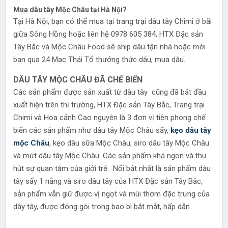
Mua dâu tây Mộc Châu tại Hà Nội?
Tại Hà Nội, bạn có thể mua tại trang trại dâu tây Chimi ở bãi
giữa Sông Hồng hoặc liên hệ 0978 605 384, HTX Đặc sản
Tây Bắc và Mộc Châu Food sẽ ship dâu tận nhà hoặc mời
bạn qua 24 Mạc Thái Tổ thưởng thức dâu, mua dâu.
DÂU TÂY MỘC CHÂU ĐÃ CHẾ BIẾN
Các sản phẩm được sản xuất từ dâu tây cũng đã bắt đầu
xuất hiện trên thị trường, HTX Đặc sản Tây Bắc, Trang trại
Chimi và Hoa cảnh Cao nguyên là 3 đơn vị tiên phong chế
biến các sản phẩm như dâu tây Mộc Châu sấy,
kẹo dâu tây
mộc Châu
, kẹo dâu sữa Mộc Châu, siro dâu tây Mộc Châu
và mứt dâu tây Mộc Châu. Các sản phẩm khá ngon và thu
hút sự quan tâm của giới trẻ. Nổi bật nhất là sản phẩm dâu
tây sấy 1 nắng và siro dâu tây của HTX Đặc sản Tây Bắc,
sản phẩm vẫn giữ được vị ngọt và mùi thơm đặc trưng của
dây tây, được đóng gói trong bao bì bắt mắt, hấp dẫn.