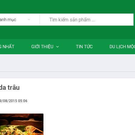
danh mục
G NHẤT
GIỚI THIỆU
TIN TỨC
DU LỊCH MỘ
a trâu
19/08/2015 05:06