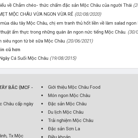
iểu về Chẳm chéo- thức chấm đặc sản Mộc Châu của người Thái
(2
MẸT MỘC CHÂU VỪA NGON VỪA RẺ
(02/08/2020)
mùa dâu tây Mộc Châu, chị em tranh thủ hốt liền về làm salad ngon 
thuật ẩm thực trong những quán ăn ngon nức tiếng Mộc Châu.
(30/
 siêu ngon từ bê sữa Mộc Châu
(20/06/2021)
in cũ hơn
 Ngây Cá Suối Mộc Châu
(19/08/2015)
(
Giới thiệu Mộc Châu Food
TÂY BẮC
MCF -
Món ngon Mộc Châu
ộc Châu cấp ngày
Đặc sản Mộc Châu
Du lịch Mộc Châu
Trải nghiệm Mộc Châu
Đặc sản Sơn La
inh, Tx Mộc
Điều khoản