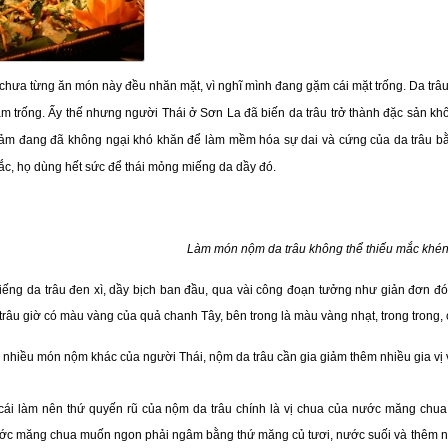
chưa từng ăn món này đều nhăn mặt, vì nghĩ mình đang gặm cái mặt trống. Da trâu r
àm trống. Ấy thế nhưng người Thái ở Sơn La đã biến da trâu trở thành đặc sản k
ảm đang đã không ngại khó khăn để làm mềm hóa sự dai và cứng của da trâu bằn
sắc, họ dùng hết sức để thái mỏng miếng da dầy đó.
Làm món nộm da trâu không thể thiếu mắc khé
miếng da trâu đen xì, dầy bịch ban đầu, qua vài công đoạn tưởng như giản đơn đó
râu giờ có màu vàng của quả chanh Tây, bên trong là màu vàng nhạt, trong trong, cắn
nhiều món nộm khác của người Thái, nộm da trâu cần gia giảm thêm nhiều gia vị và
 cái làm nên thứ quyến rũ của nộm da trâu chính là vị chua của nước măng chua
ớc măng chua muốn ngon phải ngâm bằng thứ măng củ tươi, nước suối và thêm những