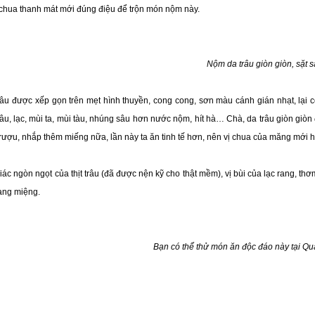
chua thanh mát mới đúng điệu để trộn món nộm này.
Nộm da trâu giòn giòn, sặt s
âu được xếp gọn trên mẹt hình thuyền, cong cong, sơn màu cánh gián nhạt, lại 
 trâu, lạc, mùi ta, mùi tàu, nhúng sâu hơn nước nộm, hít hà… Chà, da trâu giòn giò
rượu, nhắp thêm miếng nữa, lần này ta ăn tinh tế hơn, nên vị chua của măng mới h
iác ngòn ngọt của thịt trâu (đã được nện kỹ cho thật mềm), vị bùi của lạc rang, t
ang miệng.
Bạn có thể thử món ăn độc đáo này tại Qu