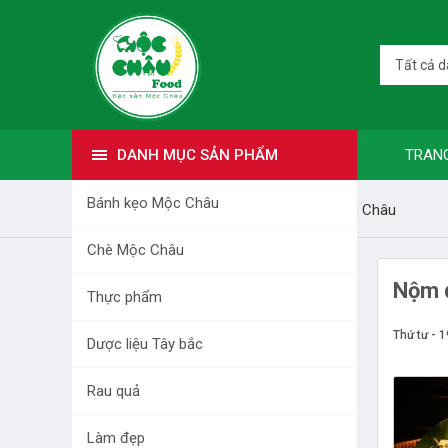
Tất cả 
DANH MỤC SẢN PHẨM
TRAN
Bánh kẹo Mộc Châu
Trang nhất
Bài viết
Món ngon Mộc Châu
Chè Mộc Châu
DANH MỤC SẢN PHẨM
Nộm d
Thực phẩm
BÁNH KẸO MỘC CHÂU
Thứ tư - 
Dược liệu Tây bắc
CHÈ MỘC CHÂU
Rau quả
THỰC PHẨM
Làm đẹp