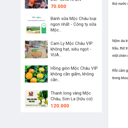
thứ nước 
70.000
Bánh sữa Mộc Châu loại
ngon nhất - Công ty sữa
Mộc...
45.000
Nộm da tr
Cam Ly Mộc Châu VIP:
trâu, thịt
không hạt, siêu ngọt -
VUA...
một chén 
250.000
Hồng giòn Mộc Châu VIP
Rồi cảm g
không cần giấm, không
trong kho
cần...
60.000
Thanh long vàng Mộc
Châu, Sơn La (hữu cơ)
120.000