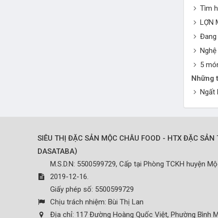
Tìm h
LỢN 
Đang 
Nghệ 
5 món
Những t
Ngất
SIÊU THỊ ĐẶC SẢN MỘC CHÂU FOOD - HTX ĐẶC SẢN 
)
DASATABA
M.S.D.N: 5500599729, Cấp tại Phòng TCKH huyện M
2019-12-16.
Giấy phép số: 5500599729
Chịu trách nhiệm:
Bùi Thị Lan
Địa chỉ:
117 Đường Hoàng Quốc Việt, Phường Bình M