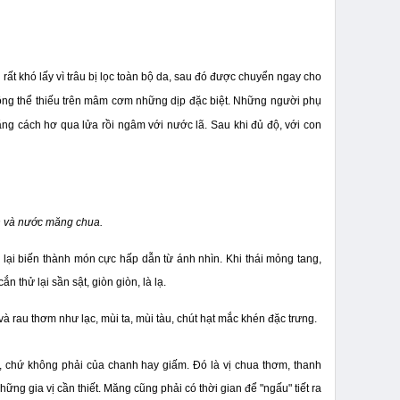
ất khó lấy vì trâu bị lọc toàn bộ da, sau đó được chuyển ngay cho
hông thể thiếu trên mâm cơm những dịp đặc biệt. Những người phụ
g cách hơ qua lửa rồi ngâm với nước lã. Sau khi đủ độ, với con
n và nước măng chua.
 lại biến thành món cực hấp dẫn từ ánh nhìn. Khi thái mỏng tang,
 thử lại sần sật, giòn giòn, là lạ.
 rau thơm như lạc, mùi ta, mùi tàu, chút hạt mắc khén đặc trưng.
, chứ không phải của chanh hay giấm. Đó là vị chua thơm, thanh
 gia vị cần thiết. Măng cũng phải có thời gian để "ngấu" tiết ra