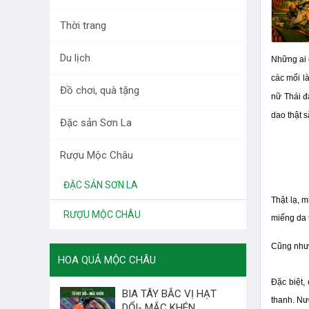
DƯỢC LIỆU TÂY BẮC
Thời trang
RAU QUẢ
Du lịch
Những ai 
LÀM ĐẸP
các mối l
Đồ chơi, quà tặng
THỜI TRANG
nữ Thái đ
dao thật 
Đặc sản Sơn La
DU LỊCH
Rượu Mộc Châu
ĐỒ CHƠI, QUÀ TẶNG
ĐẶC SẢN SƠN LA
Thật lạ, 
RƯỢU MỘC CHÂU
miếng da t
Cũng như 
HOA QUẢ MỘC CHÂU
Đặc biệt,
BIA TÂY BẮC VỊ HẠT
thanh. Nư
DỔI- MẮC KHÉN