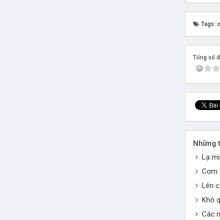
Tags:
n
Tổng số đi
Những t
Lạ mi
Cơm T
Lên 
Khó q
Các m