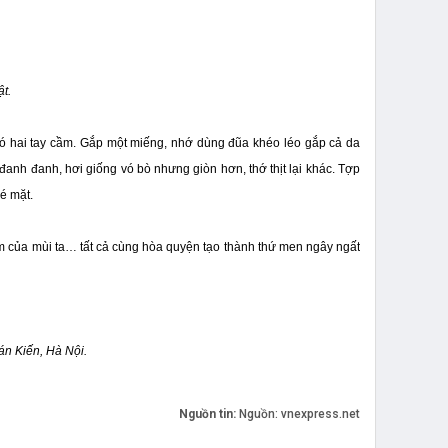
ật.
có hai tay cầm. Gắp một miếng, nhớ dùng đũa khéo léo gắp cả da
n đanh đanh, hơi giống vó bò nhưng giòn hơn, thớ thịt lại khác. Tợp
é mặt.
hơm của mùi ta… tất cả cùng hòa quyện tạo thành thứ men ngây ngất
án Kiến, Hà Nội.
Nguồn tin:
Nguồn: vnexpress.net