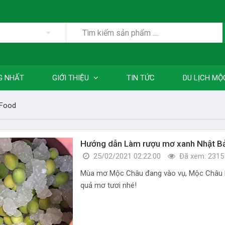
G NHẤT
GIỚI THIỆU
TIN TỨC
DU LỊCH MỘ
 Food
Hướng dẫn Làm rượu mơ xanh Nhật B
25/02/2021 02:22:00
Đã xem: 2315
Mùa mơ Mộc Châu đang vào vụ, Mộc Châu F
quả mơ tươi nhé!