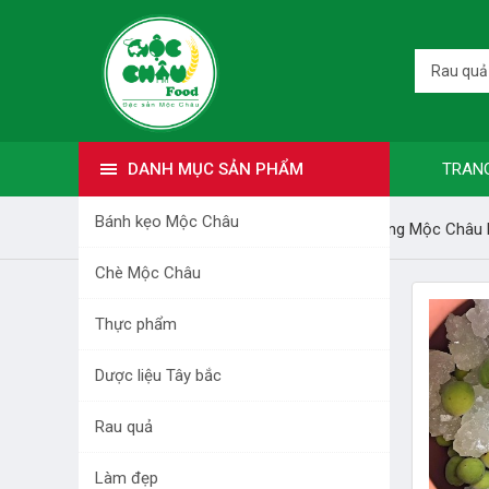
Rau quả
DANH MỤC SẢN PHẨM
TRAN
Bánh kẹo Mộc Châu
Trang nhất
Bài viết
Trải nghiệm cùng Mộc Châu
Chè Mộc Châu
DANH MỤC SẢN PHẨM
Thực phẩm
BÁNH KẸO MỘC CHÂU
Dược liệu Tây bắc
CHÈ MỘC CHÂU
Rau quả
THỰC PHẨM
Làm đẹp