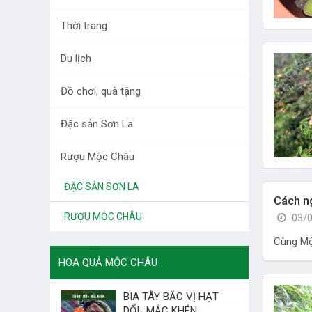
DƯỢC LIỆU TÂY BẮC
Thời trang
RAU QUẢ
Du lịch
LÀM ĐẸP
Đồ chơi, quà tặng
THỜI TRANG
Đặc sản Sơn La
DU LỊCH
Rượu Mộc Châu
ĐỒ CHƠI, QUÀ TẶNG
ĐẶC SẢN SƠN LA
Cách n
RƯỢU MỘC CHÂU
03/0
Cùng Mộ
HOA QUẢ MỘC CHÂU
BIA TÂY BẮC VỊ HẠT
DỔI- MẮC KHÉN