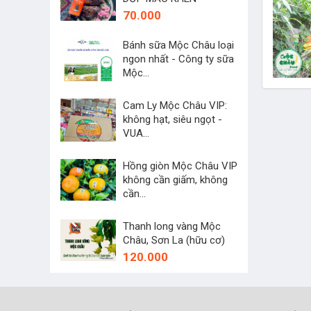
70.000
Bánh sữa Mộc Châu loại
ngon nhất - Công ty sữa
Mộc...
45.000
Cam Ly Mộc Châu VIP:
không hạt, siêu ngọt -
VUA...
250.000
Hồng giòn Mộc Châu VIP
không cần giấm, không
cần...
60.000
Thanh long vàng Mộc
Châu, Sơn La (hữu cơ)
120.000