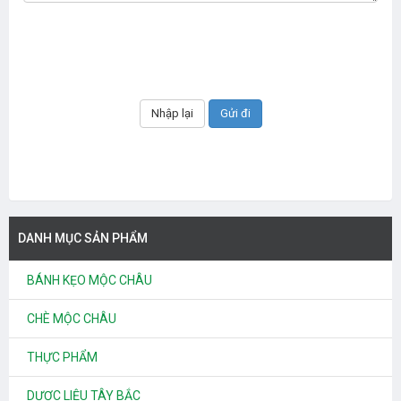
DANH MỤC SẢN PHẨM
BÁNH KẸO MỘC CHÂU
CHÈ MỘC CHÂU
THỰC PHẨM
DƯỢC LIỆU TÂY BẮC