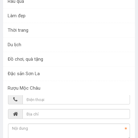
Rau quả
Bộ phận hỗ trợ khách hàng
Làm đẹp
Điện thoại:
0899168266
Thời trang
Du lịch
Đồ chơi, quà tặng
Đặc sản Sơn La
Rượu Mộc Châu