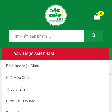
0
DANH MỤC SẢN PHẨM
Bánh kẹo Mộc Châu
Trang nhất
Liên hệ
Chè Mộc Châu
Bộ phận kinh doanh
Thực phẩm
Điện thoại:
0899168266
Dược liệu Tây bắc