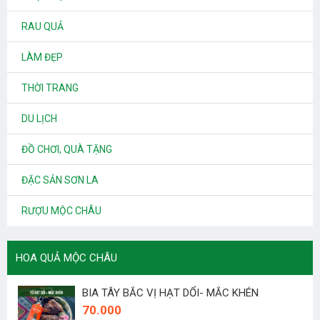
RAU QUẢ
LÀM ĐẸP
THỜI TRANG
DU LỊCH
ĐỒ CHƠI, QUÀ TẶNG
ĐẶC SẢN SƠN LA
RƯỢU MỘC CHÂU
HOA QUẢ MỘC CHÂU
BIA TÂY BẮC VỊ HẠT DỔI- MẮC KHÉN
70.000