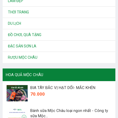
LÀM ĐẸP
THỜI TRANG
DU LỊCH
ĐỒ CHƠI, QUÀ TẶNG
ĐẶC SẢN SƠN LA
RƯỢU MỘC CHÂU
HOA QUẢ MỘC CHÂU
BIA TÂY BẮC VỊ HẠT DỔI- MẮC KHÉN
70.000
Bánh sữa Mộc Châu loại ngon nhất - Công ty
sữa Mộc...