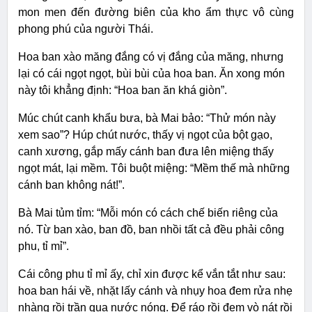
mon men đến đường biên của kho ẩm thực vô cùng
phong phú của người Thái.
Hoa ban xào măng đắng có vị đắng của măng, nhưng
lại có cái ngọt ngọt, bùi bùi của hoa ban. Ăn xong món
này tôi khẳng định: “Hoa ban ăn khá giòn”.
Múc chút canh khẩu bưa, bà Mai bảo: “Thử món này
xem sao”? Húp chút nước, thấy vị ngọt của bột gạo,
canh xương, gắp mấy cánh ban đưa lên miệng thấy
ngọt mát, lại mềm. Tôi buột miệng: “Mềm thế mà những
cánh ban không nát!”.
Bà Mai tủm tỉm: “Mỗi món có cách chế biến riêng của
nó. Từ ban xào, ban đồ, ban nhồi tất cả đều phải công
phu, tỉ mỉ”.
Cái công phu tỉ mỉ ấy, chỉ xin được kể vắn tắt như sau:
hoa ban hái về, nhặt lấy cánh và nhụy hoa đem rửa nhẹ
nhàng rồi trần qua nước nóng. Để ráo rồi đem vò nát rồi