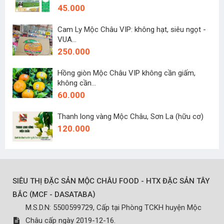
45.000
Cam Ly Mộc Châu VIP: không hạt, siêu ngọt -
VUA...
250.000
Hồng giòn Mộc Châu VIP không cần giấm,
không cần...
60.000
Thanh long vàng Mộc Châu, Sơn La (hữu cơ)
120.000
SIÊU THỊ ĐẶC SẢN MỘC CHÂU FOOD - HTX ĐẶC SẢN TÂY
(
)
BẮC
MCF - DASATABA
M.S.D.N: 5500599729, Cấp tại Phòng TCKH huyện Mộc
Châu cấp ngày 2019-12-16.