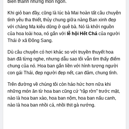
biến thành những món ngon.
Khi giỏ ban đầy, cũng là lúc bà Mai hoàn tất câu chuyện
tình yêu tha thiết, thủy chung giữa nàng Ban xinh đẹp
với chàng Mạ kiêu dũng ở quê bà. Nó là khởi nguồn
của hoa loài hoa, nó gắn với
lễ hội Hết Chá
của người
Thái ở xã Đông Sang.
Dù câu chuyện có hơi khác so với truyền thuyết hoa
ban đã từng nghe, nhưng dẫu sao tôi vẫn tìm thấy điểm
chung của nó. Hoa ban gắn liền với hình tượng người
con gái Thái, đẹp người đẹp nết, can đảm, chung tình.
Trên đường về chúng tôi còn háo hức hơn nữa khi
những món ăn từ hoa ban cũng cứ “rập rờn” trước mặt,
nào là hoa ban xào, hoa ban nộm, hoa ban nấu canh,
nào là hoa ban nhồi cá, nhồi thịt gà nướng.