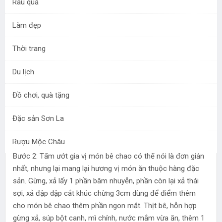
Rau quả
Làm đẹp
Nhiều người mua thịt bê sữa xong hỏi cách làm món bê
chao Mộc Châu ngon đúng kiểu Tây Bắc. Hôm nay Mộc
Thời trang
Châu Food review nhé
Bước 1: Chọn nguyên liệu phải thật tươi, đây là khâu quyết
Du lịch
định độ ngon của món ăn, bê chao phải là bê sữa từ 5 đến 7
ngày tuổi, không nhất thiết phải là chọn phần thịt vai, mông
Đồ chơi, quà tặng
hay ba chỉ vì mỗi loại có một cái ngon khác nhau, nhưng
phải chặt miếng to, vuông như quân cờ.
Đặc sản Sơn La
Rượu Mộc Châu
Bước 2: Tẩm ướt gia vị món bê chao có thể nói là đơn giản
nhất, nhưng lại mang lại hương vị món ăn thuộc hàng đặc
sản. Gừng, xả lấy 1 phần băm nhuyễn, phần còn lại xả thái
sợi, xả đập dập cắt khúc chừng 3cm dùng để điểm thêm
cho món bê chao thêm phần ngon mắt. Thịt bê, hỗn hợp
gừng xả, súp bột canh, mì chính, nước mắm vừa ăn, thêm 1