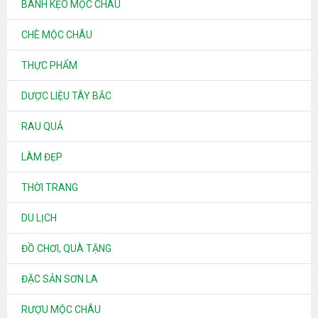
BÁNH KẸO MỘC CHÂU
CHÈ MỘC CHÂU
THỰC PHẨM
DƯỢC LIỆU TÂY BẮC
RAU QUẢ
LÀM ĐẸP
THỜI TRANG
DU LỊCH
ĐỒ CHƠI, QUÀ TẶNG
ĐẶC SẢN SƠN LA
RƯỢU MỘC CHÂU