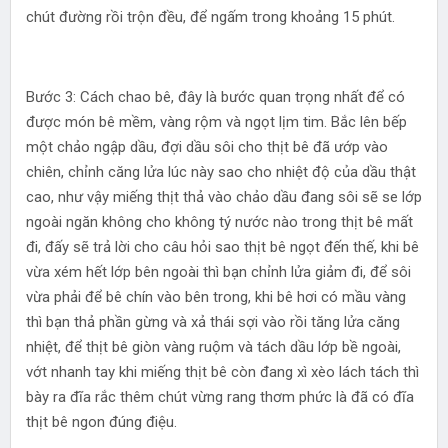
chút đường rồi trộn đều, để ngấm trong khoảng 15 phút.
Bước 3: Cách chao bê, đây là bước quan trọng nhất để có
được món bê mềm, vàng rộm và ngọt lịm tim. Bắc lên bếp
một chảo ngập dầu, đợi dầu sôi cho thịt bê đã ướp vào
chiên, chỉnh căng lửa lúc này sao cho nhiệt độ của dầu thật
cao, như vậy miếng thịt thả vào chảo dầu đang sôi sẽ se lớp
ngoài ngăn không cho không tý nước nào trong thịt bê mất
đi, đấy sẽ trả lời cho câu hỏi sao thịt bê ngọt đến thế, khi bê
vừa xém hết lớp bên ngoài thì bạn chỉnh lửa giảm đi, để sôi
vừa phải để bê chín vào bên trong, khi bê hơi có mầu vàng
thì bạn thả phần gừng và xả thái sợi vào rồi tăng lửa căng
nhiệt, để thịt bê giòn vàng ruộm và tách dầu lớp bề ngoài,
vớt nhanh tay khi miếng thịt bê còn đang xì xèo lách tách thì
bày ra đĩa rắc thêm chút vừng rang thơm phức là đã có đĩa
thịt bê ngon đúng điệu.