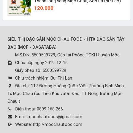
Thanh long vàng Mộc Châu, Sơn La (hữu cơ)
120.000
SIÊU THỊ ĐẶC SẢN MỘC CHÂU FOOD - HTX ĐẶC SẢN TÂY
(
)
BẮC
MCF - DASATABA
M.S.D.N: 5500599729, Cấp tại Phòng TCKH huyện Mộc
Châu cấp ngày 2019-12-16.
Giấy phép số: 5500599729
Chịu trách nhiệm:
Bùi Thị Lan
Địa chỉ:
117 Đường Hoàng Quốc Việt, Phường Bình Minh,
Tx Mộc Châu (cũ: Tiểu Khu vườn Đào, TT Nông trường Mộc
Châu )
Điện thoại:
0899 168 266
Email:
mocchaufoods@gmail.com
Website:
http://mocchaufood.com