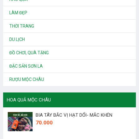
LÀM ĐẸP
THỜI TRANG
DU LỊCH
ĐỒ CHƠI, QUÀ TẶNG
ĐẶC SẢN SƠN LA
RƯỢU MỘC CHÂU
HOA QUẢ MỘC CHÂU
BIA TÂY BẮC VỊ HẠT DỔI- MẮC KHÉN
70.000