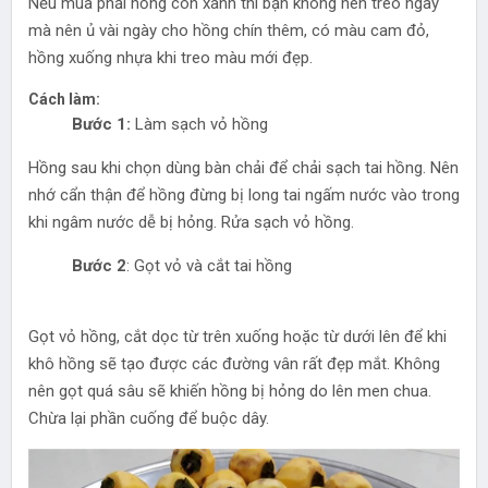
Nếu mua phải hồng còn xanh thì bạn không nên treo ngay
mà nên ủ vài ngày cho hồng chín thêm, có màu cam đỏ,
hồng xuống nhựa khi treo màu mới đẹp.
Cách làm:
Bước 1:
Làm sạch vỏ hồng
Hồng sau khi chọn dùng bàn chải để chải sạch tai hồng. Nên
nhớ cẩn thận để hồng đừng bị long tai ngấm nước vào trong
khi ngâm nước dễ bị hỏng. Rửa sạch vỏ hồng.
Bước 2
: Gọt vỏ và cắt tai hồng
Gọt vỏ hồng, cắt dọc từ trên xuống hoặc từ dưới lên để khi
khô hồng sẽ tạo được các đường vân rất đẹp mắt. Không
nên gọt quá sâu sẽ khiến hồng bị hỏng do lên men chua.
Chừa lại phần cuống để buộc dây.