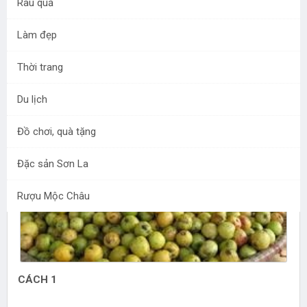
Rau quả
Mộc Châu Food sẽ hướng dẫn cách ngâm rượu táo mèo
chuẩn vị Tây Bắc. Với cách ngâm này, chúng ta vừa có
Làm đẹp
siro táo mèo uống, vừa có rượu táo mèo. Cả nhà đều vui
Thời trang
Du lịch
Đồ chơi, quà tặng
Đặc sản Sơn La
Rượu Mộc Châu
CÁCH 1