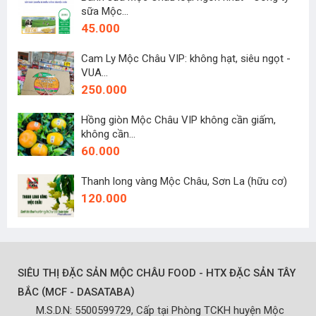
sữa Mộc...
45.000
Cam Ly Mộc Châu VIP: không hạt, siêu ngọt -
VUA...
250.000
Hồng giòn Mộc Châu VIP không cần giấm,
không cần...
60.000
Thanh long vàng Mộc Châu, Sơn La (hữu cơ)
120.000
SIÊU THỊ ĐẶC SẢN MỘC CHÂU FOOD - HTX ĐẶC SẢN TÂY
(
)
BẮC
MCF - DASATABA
M.S.D.N: 5500599729, Cấp tại Phòng TCKH huyện Mộc