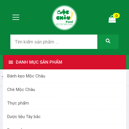
0
DANH MỤC SẢN PHẨM
Bánh kẹo Mộc Châu
Trang nhất
Bài viết
Hướng dẫn làm bánh - chè
Chè Mộc Châu
Cách ngâm rượu táo mèo chuẩn vị
Thực phẩm
Thứ ba - 05/10/2021 04:24
Dược liệu Tây bắc