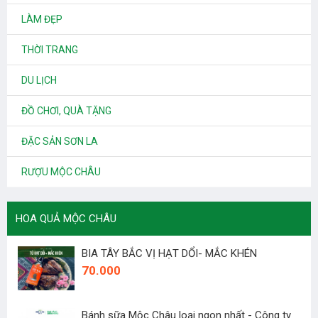
LÀM ĐẸP
THỜI TRANG
DU LỊCH
ĐỒ CHƠI, QUÀ TẶNG
ĐẶC SẢN SƠN LA
RƯỢU MỘC CHÂU
HOA QUẢ MỘC CHÂU
BIA TÂY BẮC VỊ HẠT DỔI- MẮC KHÉN
70.000
Bánh sữa Mộc Châu loại ngon nhất - Công ty