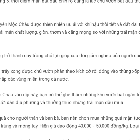
ng 5, thời điểm mận bắt đầu chín rộ cũng là lúc chủ vườn bắt đầu th
ên Mộc Châu được thiên nhiên ưu ái với khí hậu thời tiết và đất đai 
ái mận chất lượng, giòn, thơm và căng mọng so với những trái mận 
 trở thành cây trồng chủ lực giúp xóa đói giảm nghèo của người dâ
trẩy xong được chủ vườn phân theo kích cỡ rồi đóng vào thùng xốp đ
hắp các vùng miền trong cả nước.
Châu vào dịp này, bạn có thể ghé thăm những khu vườn bạt ngàn trồ
ười dân địa phương và thưởng thức những trái mận đầu mùa.
quà cho người thân và bạn bè, bạn nên chọn mua những quả mận tươ
trùng và móng tay. Hiện giá dao động 40.000 - 50.000 đồng/kg. Loại 