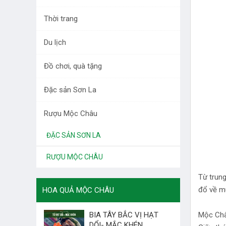
DƯỢC LIỆU TÂY BẮC
Thời trang
RAU QUẢ
Du lịch
LÀM ĐẸP
Đồ chơi, quà tặng
THỜI TRANG
Đặc sản Sơn La
DU LỊCH
Rượu Mộc Châu
ĐỒ CHƠI, QUÀ TẶNG
ĐẶC SẢN SƠN LA
RƯỢU MỘC CHÂU
Từ trung
đổ về mu
HOA QUẢ MỘC CHÂU
Mộc Châ
BIA TÂY BẮC VỊ HẠT
DỔI- MẮC KHÉN