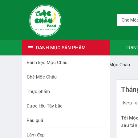
Chè Mộc
DANH MỤC SẢN PHẨM
TRAN
Bánh kẹo Mộc Châu
Trang nhất
Bài viết
Tư vấn du lịch Mộc Châu
Chè Mộc Châu
DANH MỤC SẢN PHẨM
​Thá
Thực phẩm
BÁNH KẸO MỘC CHÂU
Thứ tư - 
Dược liệu Tây bắc
CHÈ MỘC CHÂU
Tới Mộc
Rau quả
sau tán
THỰC PHẨM
Làm đẹp