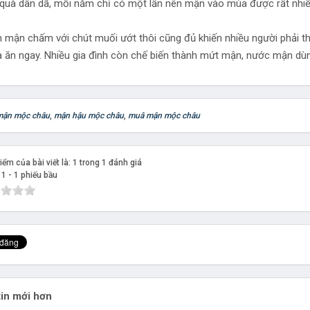
quà dân dã, mỗi năm chỉ có một lần nên mận vào mùa được rất nhiề
 mận chấm với chút muối ướt thôi cũng đủ khiến nhiều người phải thè
 ăn ngay. Nhiều gia đình còn chế biến thành mứt mận, nước mận dùn
mận mộc châu
,
mận hậu mộc châu
,
muâ mận mộc châu
ểm của bài viết là: 1 trong 1 đánh giá
:
1
-
1
phiếu bầu
in mới hơn