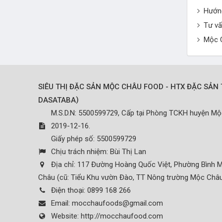
Hướn
Tư vấ
Mộc 
SIÊU THỊ ĐẶC SẢN MỘC CHÂU FOOD - HTX ĐẶC SẢN 
)
DASATABA
M.S.D.N: 5500599729, Cấp tại Phòng TCKH huyện M
2019-12-16.
Giấy phép số: 5500599729
Chịu trách nhiệm:
Bùi Thị Lan
Địa chỉ:
117 Đường Hoàng Quốc Việt, Phường Bình M
Châu (cũ: Tiểu Khu vườn Đào, TT Nông trường Mộc Châu
Điện thoại:
0899 168 266
Email:
mocchaufoods@gmail.com
Website:
http://mocchaufood.com