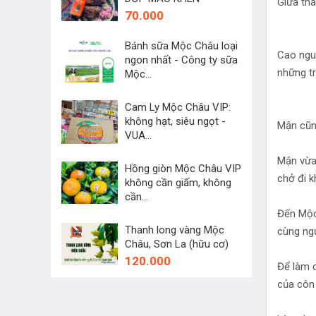
Giữa thá
70.000
Bánh sữa Mộc Châu loại
Cao nguy
ngon nhất - Công ty sữa
những tr
Mộc...
45.000
Cam Ly Mộc Châu VIP:
không hạt, siêu ngọt -
Mận cũng
VUA...
250.000
Mận vừa 
Hồng giòn Mộc Châu VIP
chở đi k
không cần giấm, không
cần...
60.000
Đến Mộc 
Thanh long vàng Mộc
cùng ng
Châu, Sơn La (hữu cơ)
120.000
Để làm 
của côn 