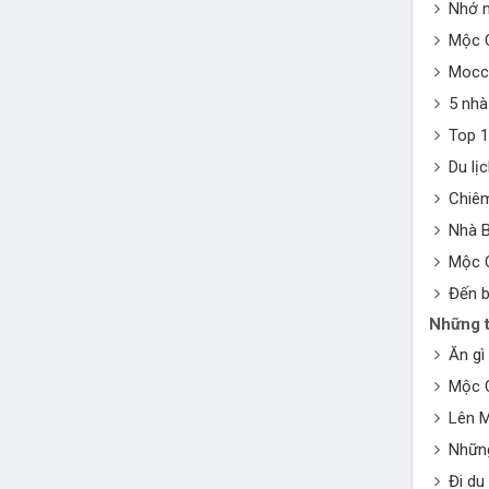
Nhớ m
Mộc C
Mocch
5 nhà
Top 1
Du l
Chiêm
Nhà B
Mộc 
Đến b
Những t
Ăn gì
Mộc 
Lên M
Những
Đi du