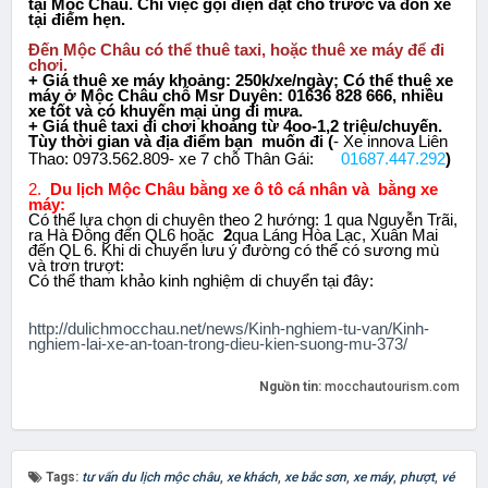
tại Mộc Châu. Chỉ việc gọi điện đặt chỗ trước và đón xe
tại điểm hẹn.
Đến Mộc Châu có thể thuê taxi, hoặc thuê xe máy để đi
chơi.
+ Giá thuê xe máy khoảng: 250k/xe/ngày; Có thể thuê xe
máy ở Mộc Châu chỗ Msr Duyên: 01636 828 666, nhiều
xe tốt và có khuyến mại ủng đi mưa.
+ Giá thuê taxi đi chơi khoảng từ 4oo-1,2 triệu/chuyến.
Tùy thời gian và địa điểm bạn muốn đi (
- Xe innova Liên
Thao: 0973.562.809- xe 7 chỗ Thân Gái:
01687.447.292
)
2.
Du lịch Mộc Châu bằng xe ô tô cá nhân và bằng xe
máy:
Có thể lựa chọn di chuyên theo 2 hướng: 1 qua Nguyễn Trãi,
ra Hà Đông đến QL6 hoặc
2
qua Láng Hòa Lạc, Xuân Mai
đến QL 6. Khi di chuyển lưu ý đường có thể có sương mù
và trơn trượt:
Có thể tham khảo kinh nghiệm di chuyển tại đây:
http://dulichmocchau.net/news/Kinh-nghiem-tu-van/Kinh-
nghiem-lai-xe-an-toan-trong-dieu-kien-suong-mu-373/
Nguồn tin:
mocchautourism.com
Tags:
tư vấn du lịch mộc châu
,
xe khách
,
xe bắc sơn
,
xe máy
,
phượt
,
vé