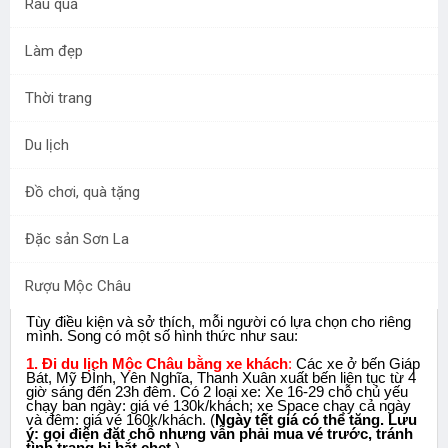
Rau quả
Mộc Châu cách Hà Nội
180km, di chuyển theo
Làm đẹp
đường Quốc lộ 6 với tốc
độ trung bình mất khoảng
Thời trang
4-4,5 tiếng. Đường rộng,
không có nhiều đèo và
Du lịch
cua dốc. Mỗi du khách sẽ
có phương án di chuyển đến Mộc Châu của riêng mình.
Đồ chơi, quà tặng
Dưới đây là bài viết tư vấn cụ thể:
Đặc sản Sơn La
Tư vấn phương tiện đi Mộc Châu
Rượu Mộc Châu
Tùy điều kiện và sở thích, mỗi người có lựa chọn cho riêng
mình. Song có một số hình thức như sau:
1. Đi du lịch Mộc Châu bằng xe khách
:
Các xe ở bến Giáp
Bát, Mỹ ĐÌnh, Yên Nghĩa, Thanh Xuân xuất bến liên tục từ 4
giờ sáng đến 23h đêm. Có 2 loại xe: Xe 16-29 chỗ chủ yếu
chạy ban ngày: giá vé 130k/khách; xe Space chạy cả ngày
và đêm: giá vé 160k/khách. (
Ngày tết giá có thể tăng. Lưu
ý: gọi điện đặt chỗ nhưng vẫn phải mua vé trước, tránh
tình trạng bị bắt chẹt.
)