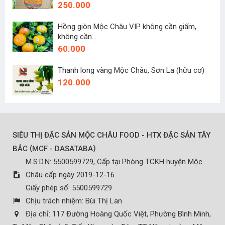
250.000
Hồng giòn Mộc Châu VIP không cần giấm,
không cần...
60.000
Thanh long vàng Mộc Châu, Sơn La (hữu cơ)
120.000
SIÊU THỊ ĐẶC SẢN MỘC CHÂU FOOD - HTX ĐẶC SẢN TÂY
(
)
BẮC
MCF - DASATABA
M.S.D.N: 5500599729, Cấp tại Phòng TCKH huyện Mộc
Châu cấp ngày 2019-12-16.
Giấy phép số: 5500599729
Chịu trách nhiệm:
Bùi Thị Lan
Địa chỉ:
117 Đường Hoàng Quốc Việt, Phường Bình Minh,