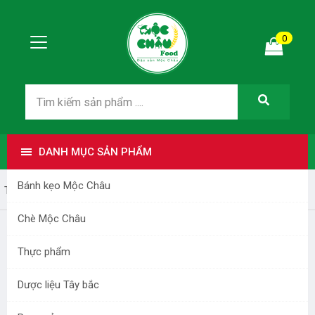
0
DANH MỤC SẢN PHẨM
Bánh kẹo Mộc Châu
Trang nhất
Bài viết
Tư vấn du lịch Mộc Châu
Chè Mộc Châu
Tư vấn phương tiện đi Mộc Châu
Thực phẩm
Thứ tư - 19/08/2015 23:19
Dược liệu Tây bắc