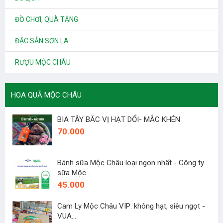
ĐỒ CHƠI, QUÀ TẶNG
ĐẶC SẢN SƠN LA
RƯỢU MỘC CHÂU
HOA QUẢ MỘC CHÂU
BIA TÂY BẮC VỊ HẠT DỔI- MẮC KHÉN
70.000
Bánh sữa Mộc Châu loại ngon nhất - Công ty
sữa Mộc...
45.000
Cam Ly Mộc Châu VIP: không hạt, siêu ngọt -
VUA...