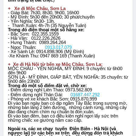
+ Xe đi Mộc Châu, Sơn La
- Giáp Bát: 7h30, 8h30, 9h00, 16h00
- Mỹ Đình: 5h30 đến 20h00; 30 phút/chuyến
- Yên Nghĩa: 5h30- 13h.
- Thanh Xuân: 4h-7h (35 Nguyễn Tuân)
Trong đó điện thoại một số hãng xe:
- Bắc Sơn: 022.355.1559
- Hải Vân: 0122.226.2626
- Hưng Thành: 0989.264.264
- Ngọc Thuận:
0913.017.079
- Xe Sánh Lê: 0914.898.906 (Mỹ Đình)
-Xe Khánh Thu: 0947 869 169 (Thanh Xuân)
+ Xe đi Hà Nội từ bến xe Mộc Châu, Sơn La:
MỘC CHÂU - YÊN NGHĨA, MỸ ĐÌNH: 9 chuyến: từ 6h00
đến 9h00
SƠN LA - MỸ ĐÌNH, GIÁP BÁT, YÊN NGHĨA: 35 chuyến: từ
5h00 đến 23h00
Trong đó một số điểm đặt vé, chờ xe:
- Điểm dừng nghỉ Liên Thao: 0973.562.809
- Điểm dừng nghỉ Thân Gái:
01687.447.292
- Phòng vé xe khách Bắc Sơn: 0915.870.999
Đi vào ban ngày bạn có dịp ngắm Tây Bắc trong sương mờ,
những bản làng 2 bên đường, những cánh rừng, những cây
đào đang chúm chím nụ chuẩn bị đón xuân.
Đi vào ban đêm, bạn có điều kiện nghỉ ngơi lấy sức trên
những chiếc xe giường nằm cao cấp.
Ngoài ra, các xe chạy tuyến Điện Biên - Hà Nội (và
ngược lại) từ các bến xe trên đều dừng đón trả khách