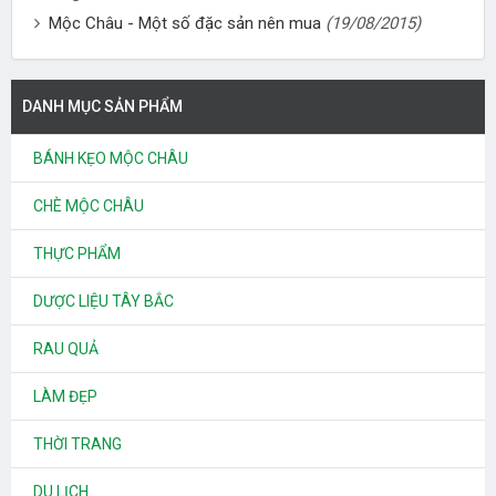
Mộc Châu - Một số đặc sản nên mua
(19/08/2015)
DANH MỤC SẢN PHẨM
BÁNH KẸO MỘC CHÂU
CHÈ MỘC CHÂU
THỰC PHẨM
DƯỢC LIỆU TÂY BẮC
RAU QUẢ
LÀM ĐẸP
THỜI TRANG
DU LỊCH