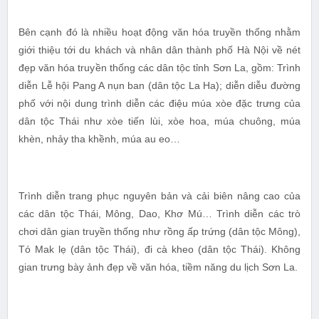
Bên cạnh đó là nhiều hoạt động văn hóa truyền thống nhằm
giới thiệu tới du khách và nhân dân thành phố Hà Nội về nét
đẹp văn hóa truyền thống các dân tộc tỉnh Sơn La, gồm: Trình
diễn Lễ hội Pang A nụn ban (dân tộc La Ha); diễn diễu đường
phố với nội dung trình diễn các điệu múa xòe đặc trưng của
dân tộc Thái như xòe tiến lùi, xòe hoa, múa chuông, múa
khèn, nhảy tha khềnh, múa au eo…
Trình diễn trang phục nguyên bản và cải biên nâng cao của
các dân tộc Thái, Mông, Dao, Khơ Mú… Trình diễn các trò
chơi dân gian truyền thống như rồng ấp trứng (dân tộc Mông),
Tó Mak lẹ (dân tộc Thái), đi cà kheo (dân tộc Thái). Không
gian trưng bày ảnh đẹp về văn hóa, tiềm năng du lịch Sơn La.