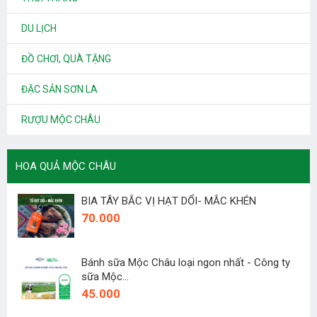
DU LỊCH
ĐỒ CHƠI, QUÀ TẶNG
ĐẶC SẢN SƠN LA
RƯỢU MỘC CHÂU
HOA QUẢ MỘC CHÂU
BIA TÂY BẮC VỊ HẠT DỔI- MẮC KHÉN
70.000
Bánh sữa Mộc Châu loại ngon nhất - Công ty
sữa Mộc...
45.000