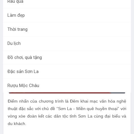
Rau quả
Thứ sáu - 12/10/2018 10:33
Làm đẹp
Tuần văn hóa - Du lịch Sơn La tại Hà Nội năm 2018 sẽ tổ
Thời trang
chức tại Vườn hoa Lý Thái Tổ từ ngày 19-21/10/2018,
với nhiều hoạt động phong phú, hấp dẫn.
Du lịch
Đồ chơi, quà tặng
Đặc sản Sơn La
Rượu Mộc Châu
Điểm nhấn của chương trình là Đêm khai mạc văn hóa nghệ
thuật đặc sắc với chủ đề “Sơn La - Miền quê huyền thoại” với
vòng xòe đoàn kết các dân tộc tỉnh Sơn La cùng đại biểu và
du khách.