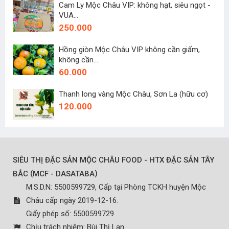
Cam Ly Mộc Châu VIP: không hạt, siêu ngọt -
VUA...
250.000
Hồng giòn Mộc Châu VIP không cần giấm,
không cần...
60.000
Thanh long vàng Mộc Châu, Sơn La (hữu cơ)
120.000
SIÊU THỊ ĐẶC SẢN MỘC CHÂU FOOD - HTX ĐẶC SẢN TÂY
(
)
BẮC
MCF - DASATABA
M.S.D.N: 5500599729, Cấp tại Phòng TCKH huyện Mộc
Châu cấp ngày 2019-12-16.
Giấy phép số: 5500599729
Chịu trách nhiệm:
Bùi Thị Lan