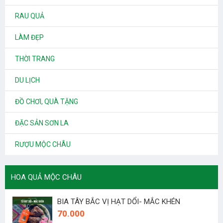
RAU QUẢ
LÀM ĐẸP
THỜI TRANG
DU LỊCH
ĐỒ CHƠI, QUÀ TẶNG
ĐẶC SẢN SƠN LA
RƯỢU MỘC CHÂU
HOA QUẢ MỘC CHÂU
BIA TÂY BẮC VỊ HẠT DỔI- MẮC KHÉN
70.000