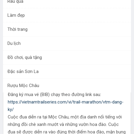
Rau quả
Làm đẹp
Ngày 14-7-2020 này đơn vị tổ chức TOPAS đã mở đăng
ký để Vận động viên mua suất chạy cho giải Vietnam
Thời trang
Trail Marathon 2021 hay Marathon Mộc Châu 2021 sẽ
được tổ chức vào ngày 31-01-2021.
Du lịch
Đồ chơi, quà tặng
VTM wow 6 1536x989
Đặc sản Sơn La
CUỘC ĐUA Vietnam Trail Marathon 2021 hay Marathon Mộc
Châu 2021 sẽ tổ chức vào ngày 31-01-2021 tai Mộc Châu.
Rượu Mộc Châu
Bắt đầu mở bán BIB từ ngày 14-7-2020
Đăng ký mua vé (BIB) chạy theo đường link sau:
https://vietnamtrailseries.com/vi/trail-marathon/vtm-dang-
ky/
Cuộc đua diễn ra tại Mộc Châu, một địa danh nổi tiếng với
những đồi chè xanh mướt và những vườn hoa đào. Cuộc
đua sẽ được diễn ra vào đúng thời điểm hoa đào, mận bung