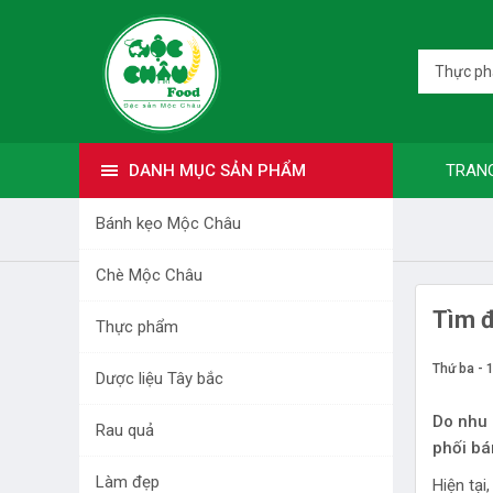
Thực p
DANH MỤC SẢN PHẨM
TRAN
Bánh kẹo Mộc Châu
Trang nhất
Bài viết
Tin tức
Chè Mộc Châu
DANH MỤC SẢN PHẨM
Tìm đ
Thực phẩm
BÁNH KẸO MỘC CHÂU
Thứ ba - 
Dược liệu Tây bắc
CHÈ MỘC CHÂU
Do nhu 
Rau quả
phối bá
THỰC PHẨM
Làm đẹp
Hiện tạ