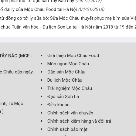
định phải thử 10 đặc sản Tây Bắc này
(29/12/2017)
ố đại lý của Mộc Châu Food tại Hà Nội
(04/01/2018)
từ đồng cỏ tới ly sữa bò: Sữa Mộc Châu thuyết phục mẹ bỉm sữa Vi
 chức Tuần văn hóa - Du lịch Sơn La tại Hà Nội năm 2018 từ 19 đến
(
Giới thiệu Mộc Châu Food
TÂY BẮC
MCF -
Món ngon Mộc Châu
ộc Châu cấp ngày
Đặc sản Mộc Châu
Du lịch Mộc Châu
Trải nghiệm Mộc Châu
Đặc sản Sơn La
inh, Tx Mộc
Điều khoản
 )
Chính sách vận chuyển
Chính sách kiểm hàng và đổi trả
Chính sách bảo mật