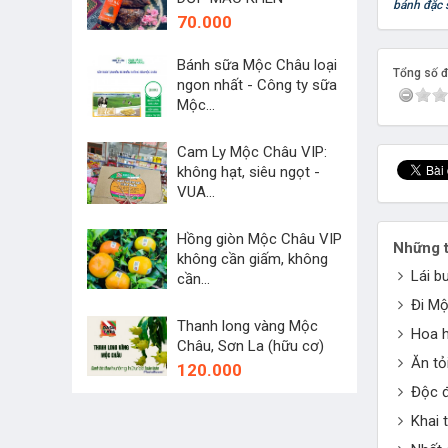
bánh đặc 
70.000
Bánh sữa Mộc Châu loại
Tổng số đi
ngon nhất - Công ty sữa
Mộc...
45.000
Cam Ly Mộc Châu VIP:
không hạt, siêu ngọt -
VUA...
250.000
Hồng giòn Mộc Châu VIP
Những t
không cần giấm, không
Lái b
cần...
60.000
Đi Mộ
Thanh long vàng Mộc
Hoa h
Châu, Sơn La (hữu cơ)
Ăn tỏ
120.000
Độc đ
Khai 