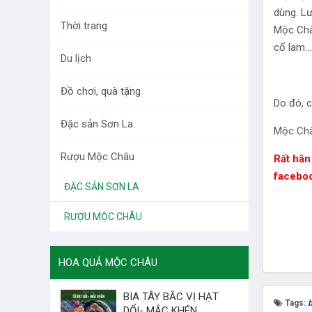
DƯỢC LIỆU TÂY BẮC
dùng. Lư
Thời trang
Mộc Châ
RAU QUẢ
cổ lam...
Du lịch
LÀM ĐẸP
Đồ chơi, quà tặng
THỜI TRANG
Do đó, c
Đặc sản Sơn La
DU LỊCH
Mộc Châu
Rượu Mộc Châu
ĐỒ CHƠI, QUÀ TẶNG
Rất hân
facebo
ĐẶC SẢN SƠN LA
RƯỢU MỘC CHÂU
HOA QUẢ MỘC CHÂU
BIA TÂY BẮC VỊ HẠT
Tags:
b
DỔI- MẮC KHÉN