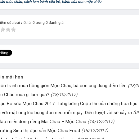
sản mộc châu
,
cách làm bánh sữa bò
,
bánh sữa non mộc châu
ểm của bài viết là: 0 trong 0 đánh giá
in mới hơn
uôn tranh mua hồng giòn Mộc Châu, bà con ung dung đếm tiền
(13/0
c Châu mua gì làm quà?
(18/10/2017)
ậu Bò sữa Mộc Châu 2017: Tưng bừng Cuộc thi của những hoa hậu 
i với mật ong lúc bụng đói meo mỗi ngày: Điều tuyệt vời sẽ xảy ra
(0
áo miến dong riềng Mai Châu – Mộc Châu
(14/12/2017)
trương Siêu thị đặc sản Mộc Châu Food
(18/12/2017)