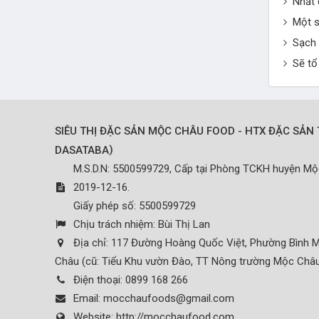
Nhất 
Một s
Sạch 
Sẽ tổ
SIÊU THỊ ĐẶC SẢN MỘC CHÂU FOOD - HTX ĐẶC SẢN 
)
DASATABA
M.S.D.N: 5500599729, Cấp tại Phòng TCKH huyện M
2019-12-16.
Giấy phép số: 5500599729
Chịu trách nhiệm:
Bùi Thị Lan
Địa chỉ:
117 Đường Hoàng Quốc Việt, Phường Bình M
Châu (cũ: Tiểu Khu vườn Đào, TT Nông trường Mộc Châu
Điện thoại:
0899 168 266
Email:
mocchaufoods@gmail.com
Website:
http://mocchaufood.com