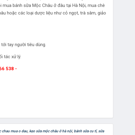
hỏi mua bánh sữa Mộc Châu ở đâu tại Hà Nội, mua chè
hoặc các loại dược liệu như cỏ ngọt, trà sâm, giảo
tới tay người tiêu dùng.
 tác xử lý.
166 538 -
c chau mua o dau
,
kẹo sữa mộc châu ở hà nội
,
bánh sữa cu tỉ
,
sữa