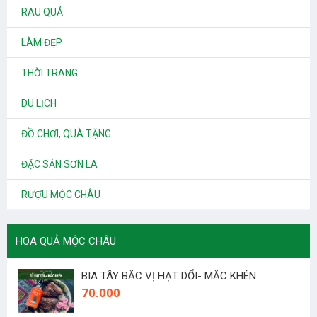
RAU QUẢ
LÀM ĐẸP
THỜI TRANG
DU LỊCH
ĐỒ CHƠI, QUÀ TẶNG
ĐẶC SẢN SƠN LA
RƯỢU MỘC CHÂU
HOA QUẢ MỘC CHÂU
BIA TÂY BẮC VỊ HẠT DỔI- MẮC KHÉN
70.000