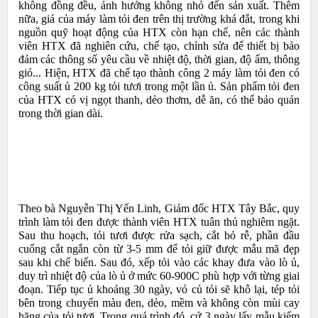
không đồng đều, ảnh hưởng không nhỏ đến sản xuất. Thêm
nữa, giá của máy làm tỏi đen trên thị trường khá đắt, trong khi
nguồn quỹ hoạt động của HTX còn hạn chế, nên các thành
viên HTX đã nghiên cứu, chế tạo, chỉnh sửa để thiết bị bảo
đảm các thông số yêu cầu về nhiệt độ, thời gian, độ ẩm, thông
gió... Hiện, HTX đã chế tạo thành công 2 máy làm tỏi đen có
công suất ủ 200 kg tỏi tươi trong một lần ủ. Sản phẩm tỏi đen
của HTX có vị ngọt thanh, dẻo thơm, dễ ăn, có thể bảo quản
trong thời gian dài.
Theo bà Nguyễn Thị Yến Linh, Giám đốc HTX Tây Bắc, quy
trình làm tỏi đen được thành viên HTX tuân thủ nghiêm ngặt.
Sau thu hoạch, tỏi tươi được rửa sạch, cắt bỏ rễ, phần đầu
cuống cắt ngắn còn từ 3-5 mm để tỏi giữ được mẫu mã đẹp
sau khi chế biến. Sau đó, xếp tỏi vào các khay đưa vào lò ủ,
duy trì nhiệt độ của lò ủ ở mức 60-900C phù hợp với từng giai
đoạn. Tiếp tục ủ khoảng 30 ngày, vỏ củ tỏi sẽ khô lại, tép tỏi
bên trong chuyển màu đen, dẻo, mềm và không còn mùi cay
hăng của tỏi tươi. Trong quá trình đó, cứ 3 ngày lấy mẫu kiểm