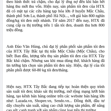
theo hình thức trả chậm, cho đại lý ứng nợ đến khi bán hết
hàng thu mới thu vốn. Hiện nay, sản phẩm tỏi đen của HTX
đã có mặt tại các cửa hàng tạp hóa lớn ở huyện Mộc Châu,
thành phố Sơn La, thành phố Hà Nội..., với giá bán 800 nghìn
đồng/kg tỏi đen một nhánh. Từ năm 2017 đến nay, HTX đã
cung cấp ra thị trường trên 1 tấn tỏi đen, doanh thu hơn 800
triệu đồng.
Anh Đào Văn Hùng, chủ đại lý phân phối sản phẩm tỏi đen
của HTX Tây Bắc tại thị trấn Mộc Châu (Mộc Châu), cho
biết: Ban đầu, lượng tiêu thụ sản phẩm tỏi đen của HTX Tây
Bắc khá chậm. Nhưng sau khi mua dùng thử, khách hàng đã
tin tưởng lựa chọn sản phẩm tỏi đen này. Hiện, đại lý của tôi
phân phối được 60-80 kg tỏi đen/tháng.
Hiện nay, HTX Tây Bắc đang tiếp tục hoàn thiện quy trình
sản xuất tỏi đen; khảo sát thị trường, mở rộng mạng lưới bán
hàng, tạo kênh bán hàng online trên các website bán hàng lớn
như: Lazada.vn, Shopee.vn, Sendo.vn... Đồng thời, đầu tư
dây chuyền sản xuất, nâng cao chất lượng sản phẩm, để nâng
cao sức cạnh tranh với sản phẩm cùng loại trên thị trường...