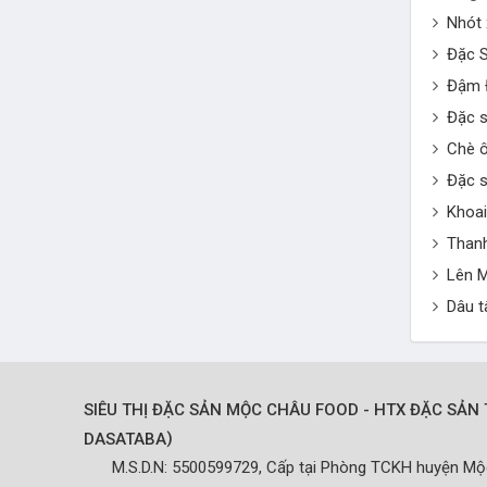
Nhót
Đặc S
Đậm 
Đặc s
Chè ô
Đặc s
Khoai
Than
Lên M
Dâu t
SIÊU THỊ ĐẶC SẢN MỘC CHÂU FOOD - HTX ĐẶC SẢN 
)
DASATABA
M.S.D.N: 5500599729, Cấp tại Phòng TCKH huyện M