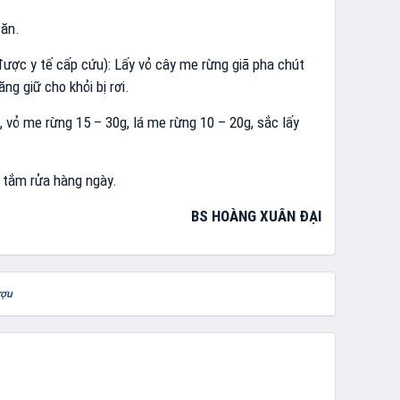
 ăn.
 được y tế cấp cứu): Lấy vỏ cây me rừng giã pha chút
g giữ cho khỏi bị rơi.
, vỏ me rừng 15 – 30g, lá me rừng 10 – 20g, sắc lấy
 tắm rửa hàng ngày.
BS HOÀNG XUÂN ĐẠI
ượu