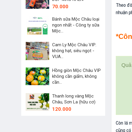
Theo đôn
70.000
nhuận p
Bánh sữa Mộc Châu loại
ngon nhất - Công ty sữa
Mộc...
*Côn
45.000
Cam Ly Mộc Châu VIP:
không hạt, siêu ngọt -
VUA...
250.000
Quả 
Hồng giòn Mộc Châu VIP
không cần giấm, không
cần...
60.000
Thanh long vàng Mộc
Châu, Sơn La (hữu cơ)
120.000
Còn lá m
cũng có 