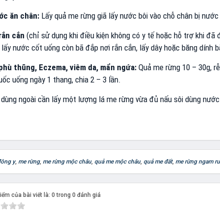
ước ăn chân:
Lấy quả me rừng giã lấy nước bôi vào chỗ chân bị nước
rắn cắn
(chỉ sử dụng khi điều kiện không có y tế hoặc hỗ trợ khi đã
lấy nước cốt uống còn bã đắp nơi rắn cắn, lấy dây hoặc băng dính băn
phù thũng, Eczema, viêm da, mẩn ngứa:
Quả me rừng 10 – 30g, rễ
ốc uống ngày 1 thang, chia 2 – 3 lần.
 dùng ngoài cần lấy một lượng lá me rừng vừa đủ nấu sôi dùng nước
đông y
,
me rừng
,
me rừng mộc châu
,
quả me mộc châu
,
quả me đất
,
me rừng ngam r
ểm của bài viết là: 0 trong 0 đánh giá