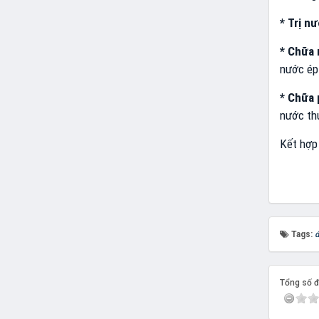
* Trị n
* Chữa 
nước ép 
* Chữa 
nước thu
Kết hợp
Tags:
Tổng số đi