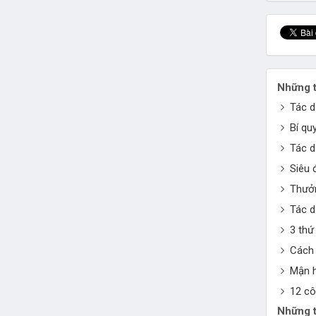
Những t
Tác d
Bí qu
Tác d
Siêu 
Thưởn
Tác d
3 thứ
Cách 
Mận h
12 cô
Những t