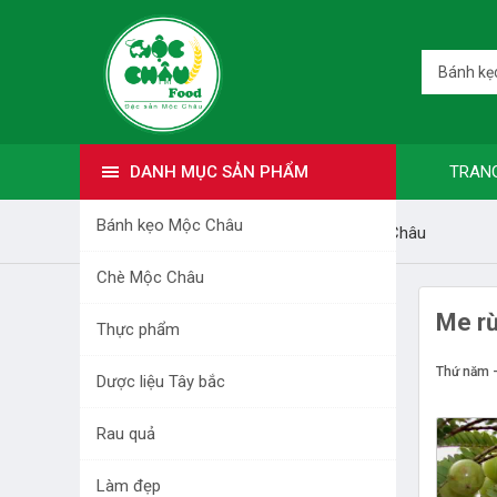
Bánh kẹ
DANH MỤC SẢN PHẨM
TRAN
Bánh kẹo Mộc Châu
Trang nhất
Bài viết
Đặc sản Mộc Châu
Chè Mộc Châu
DANH MỤC SẢN PHẨM
Me rừ
Thực phẩm
BÁNH KẸO MỘC CHÂU
Thứ năm 
Dược liệu Tây bắc
CHÈ MỘC CHÂU
Rau quả
THỰC PHẨM
Làm đẹp