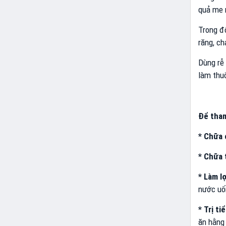
quả me r
Trong đ
răng, ch
Dùng rễ 
làm thuố
Để tham
* Chữa 
* Chữa 
* Làm lợ
nước uố
* Trị t
ăn hằng