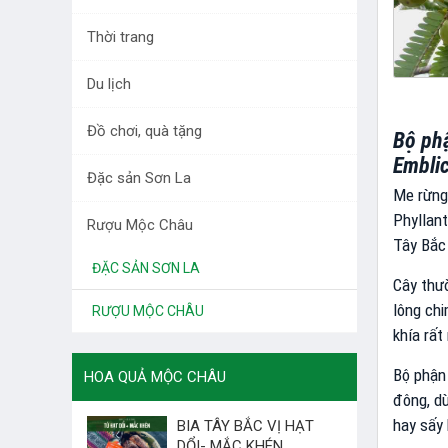
DƯỢC LIỆU TÂY BẮC
Thời trang
RAU QUẢ
Du lịch
LÀM ĐẸP
Đồ chơi, quà tặng
Bộ phậ
THỜI TRANG
Embli
Đặc sản Sơn La
DU LỊCH
Me rừng 
Phyllant
Rượu Mộc Châu
ĐỒ CHƠI, QUÀ TẶNG
Tây Bắc
ĐẶC SẢN SƠN LA
Cây thườ
lông chi
RƯỢU MỘC CHÂU
khía rất
Bộ phận 
HOA QUẢ MỘC CHÂU
đông, dù
hay sấy
BIA TÂY BẮC VỊ HẠT
DỔI- MẮC KHÉN