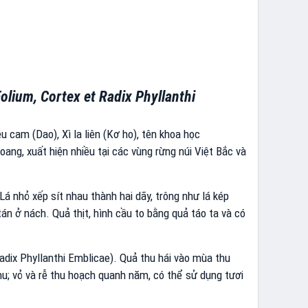
Folium, Cortex et Radix Phyllanthi
 cam (Dao), Xì la liên (Kơ ho), tên khoa học
ang, xuất hiện nhiều tại các vùng rừng núi Việt Bắc và
á nhỏ xếp sít nhau thành hai dãy, trông như lá kép
n ở nách. Quả thịt, hình cầu to bằng quả táo ta và có
Radix Phyllanthi Emblicae). Quả thu hái vào mùa thu
hu; vỏ và rễ thu hoạch quanh năm, có thể sử dụng tươi