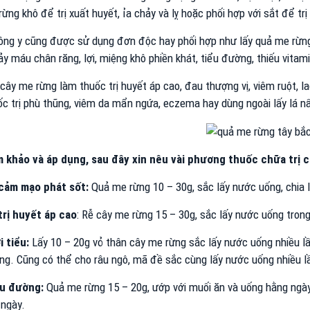
ừng khô để trị xuất huyết, ỉa chảy và lỵ hoặc phối hợp với sắt để tr
ông y cũng được sử dụng đơn độc hay phối hợp như lấy quả me rừng
ảy máu chân răng, lợi, miệng khô phiền khát, tiểu đường, thiếu vitam
cây me rừng làm thuốc trị huyết áp cao, đau thượng vị, viêm ruột, 
c trị phù thũng, viêm da mẩn ngứa, eczema hay dùng ngoài lấy lá n
 khảo và áp dụng, sau đây xin nêu vài phương thuốc chữa trị 
cảm mạo phát sốt:
Quả me rừng 10 – 30g, sắc lấy nước uống, chia 
trị huyết áp cao
: Rễ cây me rừng 15 – 30g, sắc lấy nước uống trong
i tiểu:
Lấy 10 – 20g vỏ thân cây me rừng sắc lấy nước uống nhiều lầ
ng. Cũng có thể cho râu ngô, mã đề sắc cùng lấy nước uống nhiều lầ
iểu đường:
Quả me rừng 15 – 20g, ướp với muối ăn và uống hằng ngày
 ngày.