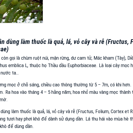
n dùng làm thuốc là quả, lá, vỏ cây và rễ (Fructus, 
cae)
còn gọi là chùm ruột núi, mận rừng, dư cam tử, Mác kham (Tày), Diều
hus emblica L, thuộc họ Thầu dầu Euphorbiaceae. Là loại cây mọc ho
 nước ta…
ng mọc ở chỗ sáng, chiều cao thông thường từ 5 – 7m, có khi hơn. L
m. Ra hoa vào tháng 4 – 5 hằng năm; hoa nhỏ màu vàng mọc thành tá
 mờ.
dùng làm thuốc là quả, lá, vỏ cây và rễ (Fructus, Folium, Cortex et 
ng tươi hay phơi khô để dành sử dụng dần. Lá thu hái vào mùa hè t
 khô để dùng dần.