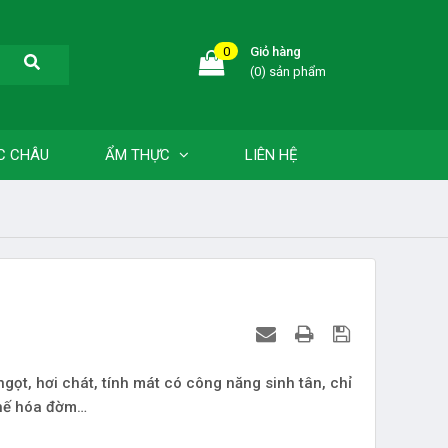
0
Giỏ hàng
(0) sản phẩm
C CHÂU
ẨM THỰC
LIÊN HỆ
gọt, hơi chát, tính mát có công năng sinh tân, chỉ
 phế hóa đờm…