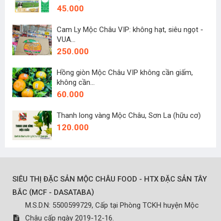
45.000
Cam Ly Mộc Châu VIP: không hạt, siêu ngọt -
VUA...
250.000
Hồng giòn Mộc Châu VIP không cần giấm,
không cần...
60.000
Thanh long vàng Mộc Châu, Sơn La (hữu cơ)
120.000
SIÊU THỊ ĐẶC SẢN MỘC CHÂU FOOD - HTX ĐẶC SẢN TÂY
(
)
BẮC
MCF - DASATABA
M.S.D.N: 5500599729, Cấp tại Phòng TCKH huyện Mộc
Châu cấp ngày 2019-12-16.