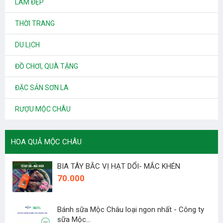
LÀM ĐẸP
THỜI TRANG
DU LỊCH
ĐỒ CHƠI, QUÀ TẶNG
ĐẶC SẢN SƠN LA
RƯỢU MỘC CHÂU
HOA QUẢ MỘC CHÂU
BIA TÂY BẮC VỊ HẠT DỔI- MẮC KHÉN
70.000
Bánh sữa Mộc Châu loại ngon nhất - Công ty
sữa Mộc...