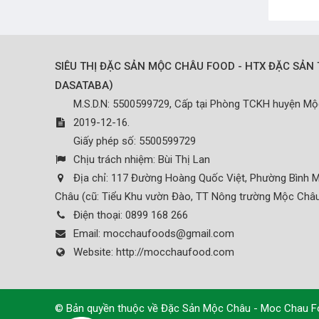
SIÊU THỊ ĐẶC SẢN MỘC CHÂU FOOD - HTX ĐẶC SẢN 
)
DASATABA
M.S.D.N: 5500599729, Cấp tại Phòng TCKH huyện M
2019-12-16.
Giấy phép số: 5500599729
Chịu trách nhiệm:
Bùi Thị Lan
Địa chỉ:
117 Đường Hoàng Quốc Việt, Phường Bình M
Châu (cũ: Tiểu Khu vườn Đào, TT Nông trường Mộc Châu
Điện thoại:
0899 168 266
Email:
mocchaufoods@gmail.com
Website:
http://mocchaufood.com
© Bản quyền thuộc về
Đặc Sản Mộc Châu - Moc Chau 