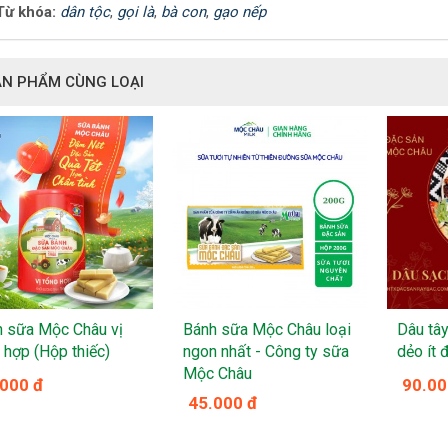
Từ khóa:
dân tộc
,
gọi là
,
bà con
,
gạo nếp
ẢN PHẨM CÙNG LOẠI
 sữa Mộc Châu vị
Bánh sữa Mộc Châu loại
Dâu tâ
 hợp (Hộp thiếc)
ngon nhất - Công ty sữa
dẻo ít
Mộc Châu
.000 đ
90.00
45.000 đ