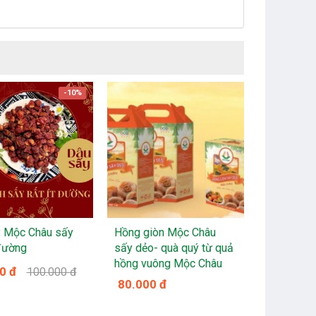
-10%
y Mộc Châu sấy
Hồng giòn Mộc Châu
Bánh Sữa
 đường
sấy dẻo- quà quý từ quả
hồng vuông Mộc Châu
0 đ
40.000 
100.000 đ
80.000 đ