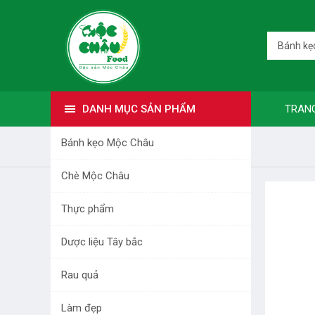
Bánh kẹ
DANH MỤC SẢN PHẨM
TRAN
Bánh kẹo Mộc Châu
Trang nhất
Bánh kẹo Mộc Châu
Chè Mộc Châu
DANH MỤC SẢN PHẨM
Thực phẩm
BÁNH KẸO MỘC CHÂU
Dược liệu Tây bắc
CHÈ MỘC CHÂU
Rau quả
THỰC PHẨM
Làm đẹp