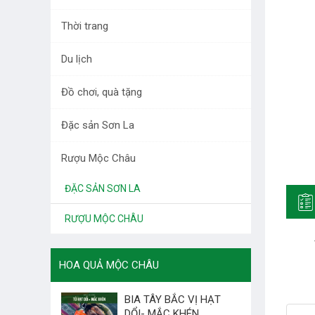
DƯỢC LIỆU TÂY BẮC
Thời trang
RAU QUẢ
Du lịch
LÀM ĐẸP
Đồ chơi, quà tặng
THỜI TRANG
Đặc sản Sơn La
DU LỊCH
Rượu Mộc Châu
ĐỒ CHƠI, QUÀ TẶNG
ĐẶC SẢN SƠN LA
RƯỢU MỘC CHÂU
HOA QUẢ MỘC CHÂU
BIA TÂY BẮC VỊ HẠT
DỔI- MẮC KHÉN