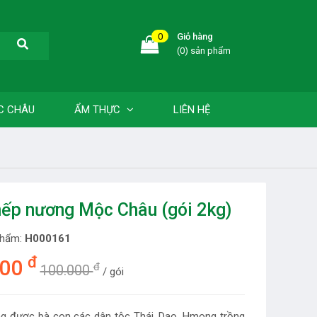
0
Giỏ hàng
(0) sản phẩm
C CHÂU
ẨM THỰC
LIÊN HỆ
ếp nương Mộc Châu (gói 2kg)
phẩm:
H000161
đ
000
đ
100.000
/ gói
g được bà con các dân tộc Thái, Dao, Hmong trồng