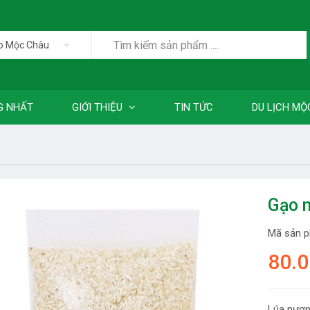
o Mộc Châu
G NHẤT
GIỚI THIỆU
TIN TỨC
DU LỊCH MỘ
Gạo n
Mã sản 
80.
Lúa nươn