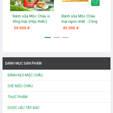
Bánh sữa Mộc Châu vị
Bánh sữa Mộc Châu
D
tổng hợp (Hộp thiếc)
loại ngon nhất - Công
d
ty sữa Mộc Châu
50.000 đ
45.000 đ
DANH MỤC SẢN PHẨM
BÁNH KẸO MỘC CHÂU
CHÈ MỘC CHÂU
THỰC PHẨM
DƯỢC LIỆU TÂY BẮC