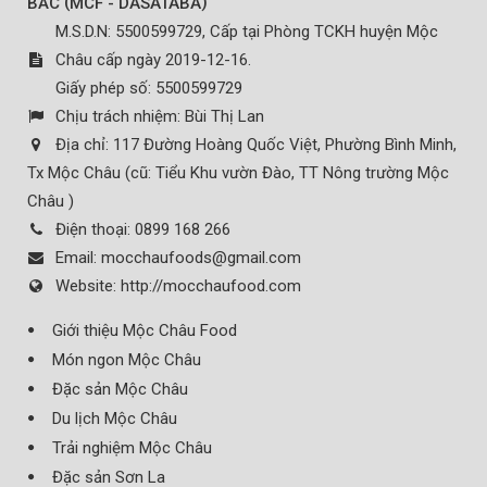
(
)
BẮC
MCF - DASATABA
M.S.D.N: 5500599729, Cấp tại Phòng TCKH huyện Mộc
Châu cấp ngày 2019-12-16.
Giấy phép số: 5500599729
Chịu trách nhiệm:
Bùi Thị Lan
Địa chỉ:
117 Đường Hoàng Quốc Việt, Phường Bình Minh,
Tx Mộc Châu (cũ: Tiểu Khu vườn Đào, TT Nông trường Mộc
Châu )
Điện thoại:
0899 168 266
Email:
mocchaufoods@gmail.com
Website:
http://mocchaufood.com
Giới thiệu Mộc Châu Food
Món ngon Mộc Châu
Đặc sản Mộc Châu
Du lịch Mộc Châu
Trải nghiệm Mộc Châu
Đặc sản Sơn La