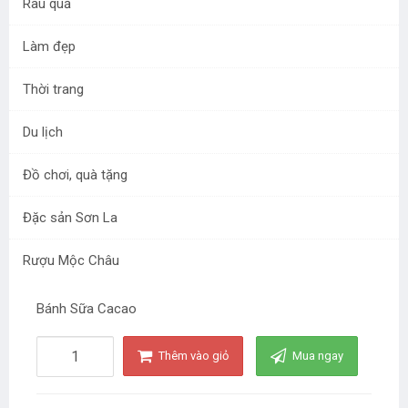
Rau quả
Làm đẹp
Thời trang
Du lịch
Bánh Sữa Cacao
Đồ chơi, quà tặng
Mã sản phẩm:
SP0001
Đặc sản Sơn La
đ
40.000
/ Chiếc
Rượu Mộc Châu
Bánh Sữa Cacao
Thêm vào giỏ
Mua ngay