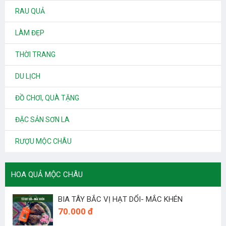
RAU QUẢ
LÀM ĐẸP
THỜI TRANG
DU LỊCH
ĐỒ CHƠI, QUÀ TẶNG
ĐẶC SẢN SƠN LA
RƯỢU MỘC CHÂU
HOA QUẢ MỘC CHÂU
BIA TÂY BẮC VỊ HẠT DỔI- MẮC KHÉN
70.000 đ