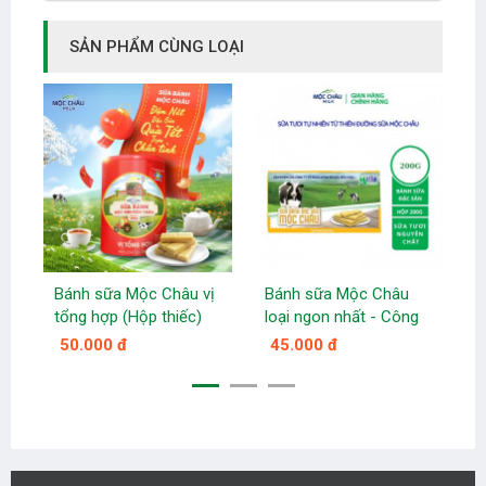
SẢN PHẨM CÙNG LOẠI
Bánh sữa Mộc Châu vị
Bánh sữa Mộc Châu
D
tổng hợp (Hộp thiếc)
loại ngon nhất - Công
d
ty sữa Mộc Châu
50.000 đ
45.000 đ