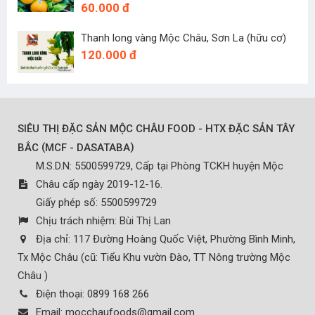
60.000 đ
Thanh long vàng Mộc Châu, Sơn La (hữu cơ)
120.000 đ
SIÊU THỊ ĐẶC SẢN MỘC CHÂU FOOD - HTX ĐẶC SẢN TÂY
(
)
BẮC
MCF - DASATABA
M.S.D.N: 5500599729, Cấp tại Phòng TCKH huyện Mộc
Châu cấp ngày 2019-12-16.
Giấy phép số: 5500599729
Chịu trách nhiệm:
Bùi Thị Lan
Địa chỉ:
117 Đường Hoàng Quốc Việt, Phường Bình Minh,
Tx Mộc Châu (cũ: Tiểu Khu vườn Đào, TT Nông trường Mộc
Châu )
Điện thoại:
0899 168 266
Email:
mocchaufoods@gmail.com