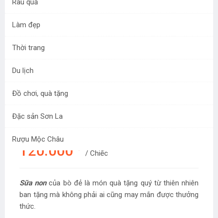
Rau quả
Làm đẹp
Thời trang
Du lịch
Bánh Sữa Non Cao Cấp Mộc
Đồ chơi, quà tặng
Châu
Đặc sản Sơn La
Mã sản phẩm:
SP00004
Rượu Mộc Châu
đ
120.000
/ Chiếc
Sữa non
của bò đẻ là món quà tặng quý từ thiên nhiên
ban tặng mà không phải ai cũng may mắn được thưởng
thức.