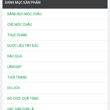
DANH MỤC SẢN PHẨM
BÁNH KẸO MỘC CHÂU
CHÈ MỘC CHÂU
THỰC PHẨM
DƯỢC LIỆU TÂY BẮC
RAU QUẢ
LÀM ĐẸP
THỜI TRANG
DU LỊCH
ĐỒ CHƠI, QUÀ TẶNG
ĐẶC SẢN SƠN LA