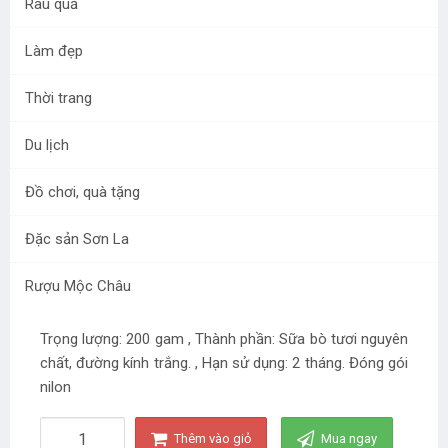
Rau quả
Làm đẹp
Thời trang
Du lịch
Bánh Sữa Gói Trần 200gr
Đồ chơi, quà tặng
Mã sản phẩm:
BS09
Đặc sản Sơn La
đ
30.000
/ gói
Rượu Mộc Châu
Trọng lượng: 200 gam , Thành phần: Sữa bò tươi nguyên
chất, đường kính trắng. , Hạn sử dụng: 2 tháng. Đóng gói
nilon
Thêm vào giỏ
Mua ngay