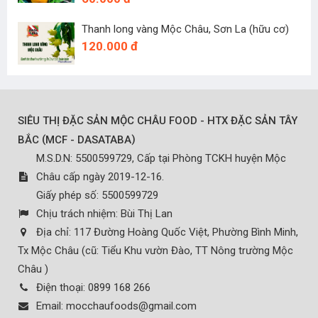
Thanh long vàng Mộc Châu, Sơn La (hữu cơ)
120.000 đ
SIÊU THỊ ĐẶC SẢN MỘC CHÂU FOOD - HTX ĐẶC SẢN TÂY
(
)
BẮC
MCF - DASATABA
M.S.D.N: 5500599729, Cấp tại Phòng TCKH huyện Mộc
Châu cấp ngày 2019-12-16.
Giấy phép số: 5500599729
Chịu trách nhiệm:
Bùi Thị Lan
Địa chỉ:
117 Đường Hoàng Quốc Việt, Phường Bình Minh,
Tx Mộc Châu (cũ: Tiểu Khu vườn Đào, TT Nông trường Mộc
Châu )
Điện thoại:
0899 168 266
Email:
mocchaufoods@gmail.com