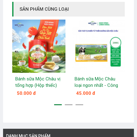
SẢN PHẨM CÙNG LOẠI
Bánh sữa Mộc Châu vị
Bánh sữa Mộc Châu
D
tổng hợp (Hộp thiếc)
loại ngon nhất - Công
d
ty sữa Mộc Châu
50.000 đ
45.000 đ
DANH MỤC SẢN PHẨM