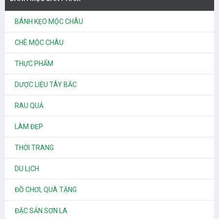
BÁNH KẸO MỘC CHÂU
CHÈ MỘC CHÂU
THỰC PHẨM
DƯỢC LIỆU TÂY BẮC
RAU QUẢ
LÀM ĐẸP
THỜI TRANG
DU LỊCH
ĐỒ CHƠI, QUÀ TẶNG
ĐẶC SẢN SƠN LA