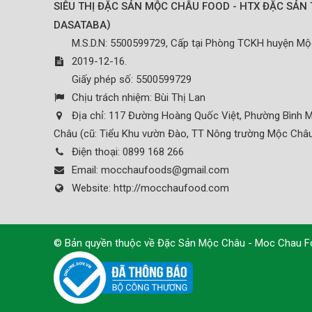
SIÊU THỊ ĐẶC SẢN MỘC CHÂU FOOD - HTX ĐẶC SẢN 
)
DASATABA
M.S.D.N: 5500599729, Cấp tại Phòng TCKH huyện M
2019-12-16.
Giấy phép số: 5500599729
Chịu trách nhiệm:
Bùi Thị Lan
Địa chỉ:
117 Đường Hoàng Quốc Việt, Phường Bình M
Châu (cũ: Tiểu Khu vườn Đào, TT Nông trường Mộc Châu
Điện thoại:
0899 168 266
Email:
mocchaufoods@gmail.com
Website:
http://mocchaufood.com
© Bản quyền thuộc về
Đặc Sản Mộc Châu - Moc Chau 