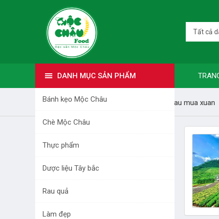
Tất cả 
DANH MỤC SẢN PHẨM
TRAN
Bánh kẹo Mộc Châu
Trang nhất
Bài viết
Du lich moc chau mua xuan
Chè Mộc Châu
DANH MỤC SẢN PHẨM
Thực phẩm
BÁNH KẸO MỘC CHÂU
Dược liệu Tây bắc
CHÈ MỘC CHÂU
Rau quả
THỰC PHẨM
Làm đẹp