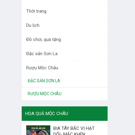
DƯỢC LIỆU TÂY BẮC
Thời trang
RAU QUẢ
Du lịch
LÀM ĐẸP
Đồ chơi, quà tặng
THỜI TRANG
Đặc sản Sơn La
DU LỊCH
Rượu Mộc Châu
ĐỒ CHƠI, QUÀ TẶNG
ĐẶC SẢN SƠN LA
RƯỢU MỘC CHÂU
HOA QUẢ MỘC CHÂU
BIA TÂY BẮC VỊ HẠT
DỔI- MẮC KHÉN