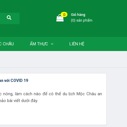
0
Giỏ hàng
(0) sản phẩm
C CHÂU
ẨM THỰC
LIÊN HỆ
àn với COVID 19
sức nóng, làm cách nào để có thể du lịch Mộc Châu an
o bài viết dưới đây.