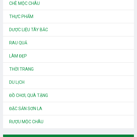
CHÈ MỘC CHÂU
THỰC PHẨM
DƯỢC LIỆU TÂY BẮC
RAU QUẢ
LÀM ĐẸP
THỜI TRANG
DU LỊCH
ĐỒ CHƠI, QUÀ TẶNG
ĐẶC SẢN SƠN LA
RƯỢU MỘC CHÂU