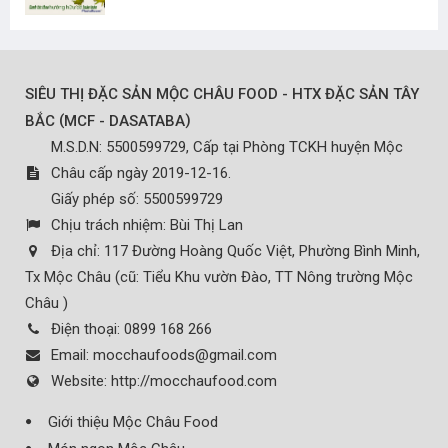
SIÊU THỊ ĐẶC SẢN MỘC CHÂU FOOD - HTX ĐẶC SẢN TÂY
(
)
BẮC
MCF - DASATABA
M.S.D.N: 5500599729, Cấp tại Phòng TCKH huyện Mộc
Châu cấp ngày 2019-12-16.
Giấy phép số: 5500599729
Chịu trách nhiệm:
Bùi Thị Lan
Địa chỉ:
117 Đường Hoàng Quốc Việt, Phường Bình Minh,
Tx Mộc Châu (cũ: Tiểu Khu vườn Đào, TT Nông trường Mộc
Châu )
Điện thoại:
0899 168 266
Email:
mocchaufoods@gmail.com
Website:
http://mocchaufood.com
Giới thiệu Mộc Châu Food