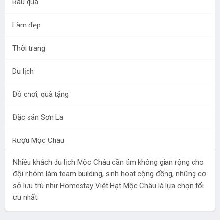
Rau quả
Làm đẹp
Thời trang
Du lịch
Đồ chơi, quà tặng
Đặc sản Sơn La
Việt Hạt Homestay Mộc Châu - nhà sàn sang trọng
bậc nhất Mộc Châu
Rượu Mộc Châu
06/08/2022 20:36:21
Đã xem: 2637
Nhiều khách du lịch Mộc Châu cần tìm không gian rộng cho
đội nhóm làm team building, sinh hoạt cộng đồng, những cơ
sở lưu trú như Homestay Việt Hạt Mộc Châu là lựa chọn tối
ưu nhất.