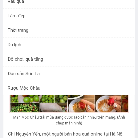
Rau quả
Làm đẹp
Tháng 4, Mận Mộc Châu mới vào chính vụ nhưng những
quả mận hậu Mộc Châu, mận tam hoa Mộc Châu đầu
Thời trang
mùa đã được rao bán khắp 'chợ mạng' với mức giá cao.
Du lịch
Đồ chơi, quà tặng
Đặc sản Sơn La
Rượu Mộc Châu
Mận Mộc Châu trái mùa đang được rao bán nhiều trên mạng. (Ảnh
chụp màn hình)
Chị Nguyễn Yến, một người bán hoa quả online tại Hà Nội