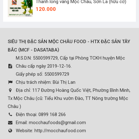
Thanh long vàng Mộc Châu, Sơn La (hữu cơ)
120.000
SIÊU THỊ ĐẶC SẢN MỘC CHÂU FOOD - HTX ĐẶC SẢN TÂY
(
)
BẮC
MCF - DASATABA
M.S.D.N: 5500599729, Cấp tại Phòng TCKH huyện Mộc
Châu cấp ngày 2019-12-16.
Giấy phép số: 5500599729
Chịu trách nhiệm:
Bùi Thị Lan
Địa chỉ:
117 Đường Hoàng Quốc Việt, Phường Bình Minh,
Tx Mộc Châu (cũ: Tiểu Khu vườn Đào, TT Nông trường Mộc
Châu )
Điện thoại:
0899 168 266
Email:
mocchaufoods@gmail.com
Website:
http://mocchaufood.com