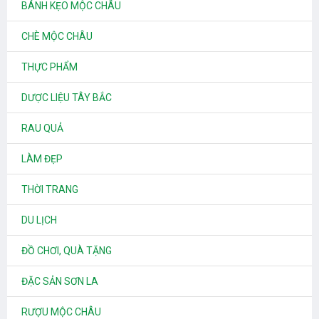
BÁNH KẸO MỘC CHÂU
CHÈ MỘC CHÂU
THỰC PHẨM
DƯỢC LIỆU TÂY BẮC
RAU QUẢ
LÀM ĐẸP
THỜI TRANG
DU LỊCH
ĐỒ CHƠI, QUÀ TẶNG
ĐẶC SẢN SƠN LA
RƯỢU MỘC CHÂU