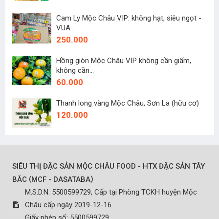
Cam Ly Mộc Châu VIP: không hạt, siêu ngọt -
VUA...
250.000
Hồng giòn Mộc Châu VIP không cần giấm,
không cần...
60.000
Thanh long vàng Mộc Châu, Sơn La (hữu cơ)
120.000
SIÊU THỊ ĐẶC SẢN MỘC CHÂU FOOD - HTX ĐẶC SẢN TÂY
(
)
BẮC
MCF - DASATABA
M.S.D.N: 5500599729, Cấp tại Phòng TCKH huyện Mộc
Châu cấp ngày 2019-12-16.
Giấy phép số: 5500599729