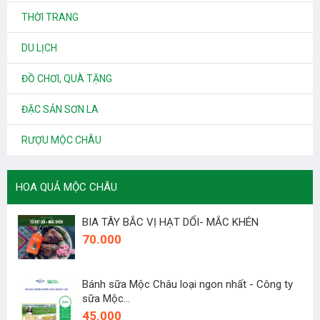
THỜI TRANG
DU LỊCH
ĐỒ CHƠI, QUÀ TẶNG
ĐẶC SẢN SƠN LA
RƯỢU MỘC CHÂU
HOA QUẢ MỘC CHÂU
BIA TÂY BẮC VỊ HẠT DỔI- MẮC KHÉN
70.000
Bánh sữa Mộc Châu loại ngon nhất - Công ty
sữa Mộc...
45.000