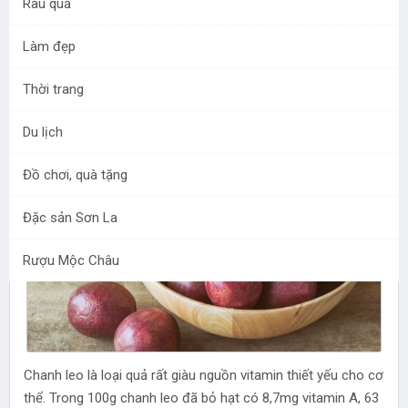
Rau quả
Làm đẹp
Chanh leo Mộc Châu, nhất là chanh leo vàng không chỉ
thơm mát mà còn rất bổ dưỡng, đem lại nhiều lợi ích
Thời trang
cho sức khỏe nên được nhiều người chọn làm thức
uống giải nhiệt.
Du lịch
Đồ chơi, quà tặng
Đặc sản Sơn La
Rượu Mộc Châu
Chanh leo là loại quả rất giàu nguồn vitamin thiết yếu cho cơ
thể. Trong 100g chanh leo đã bỏ hạt có 8,7mg vitamin A, 63