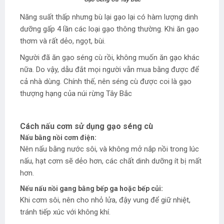
Năng suất thấp nhưng bù lại gạo lại có hàm lượng dinh
dưỡng gấp 4 lần các loại gạo thông thường. Khi ăn gạo
thơm và rất dẻo, ngọt, bùi.
Người đã ăn gạo séng cù rồi, không muốn ăn gạo khác
nữa. Do vậy, dẫu đắt mọi người vẫn mua bằng được để
cả nhà dùng. Chính thế, nên séng cù được coi là gạo
thượng hạng của núi rừng Tây Bắc
Cách nấu cơm sử dụng gạo séng cù
Nấu bằng nồi cơm điện:
Nên nấu bằng nước sôi, và không mở nắp nồi trong lúc
nấu, hạt cơm sẽ dẻo hơn, các chất dinh dưỡng ít bị mất
hơn.
Nếu nấu nồi gang bằng bếp ga hoặc bếp củi:
Khi cơm sôi, nên cho nhỏ lửa, đậy vung để giữ nhiệt,
tránh tiếp xúc với không khí.