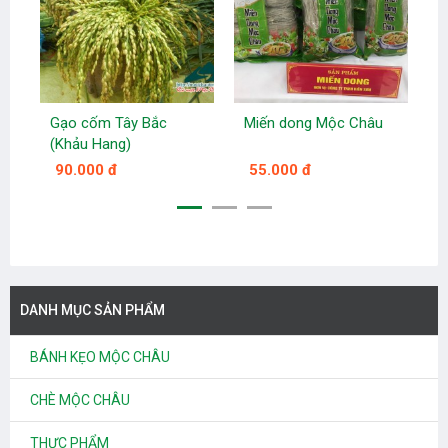
Gạo cốm Tây Bắc
Miến dong Mộc Châu
Đ
(Khảu Hang)
M
C
90.000 đ
55.000 đ
DANH MỤC SẢN PHẨM
BÁNH KẸO MỘC CHÂU
CHÈ MỘC CHÂU
THỰC PHẨM