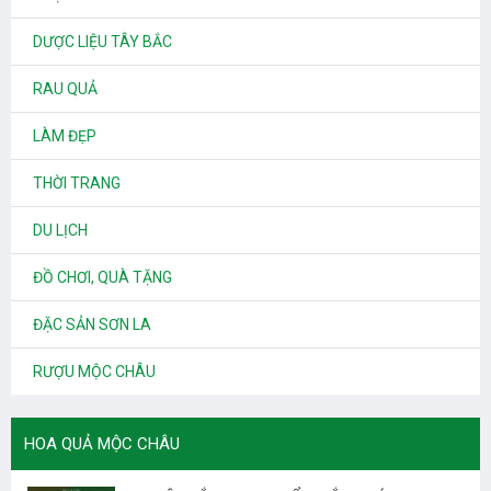
DƯỢC LIỆU TÂY BẮC
RAU QUẢ
LÀM ĐẸP
THỜI TRANG
DU LỊCH
ĐỒ CHƠI, QUÀ TẶNG
ĐẶC SẢN SƠN LA
RƯỢU MỘC CHÂU
HOA QUẢ MỘC CHÂU