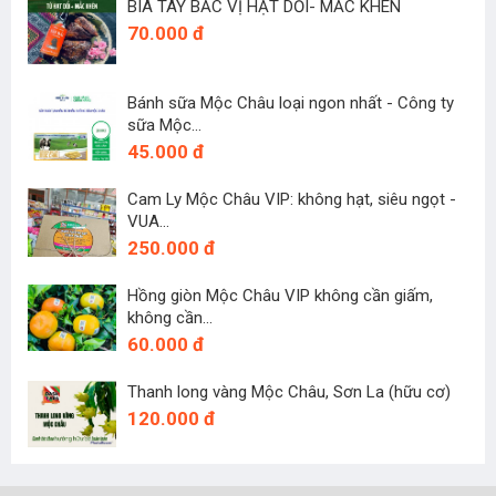
BIA TÂY BẮC VỊ HẠT DỔI- MẮC KHÉN
70.000 đ
Bánh sữa Mộc Châu loại ngon nhất - Công ty
sữa Mộc...
45.000 đ
Cam Ly Mộc Châu VIP: không hạt, siêu ngọt -
VUA...
250.000 đ
Hồng giòn Mộc Châu VIP không cần giấm,
không cần...
60.000 đ
Thanh long vàng Mộc Châu, Sơn La (hữu cơ)
120.000 đ