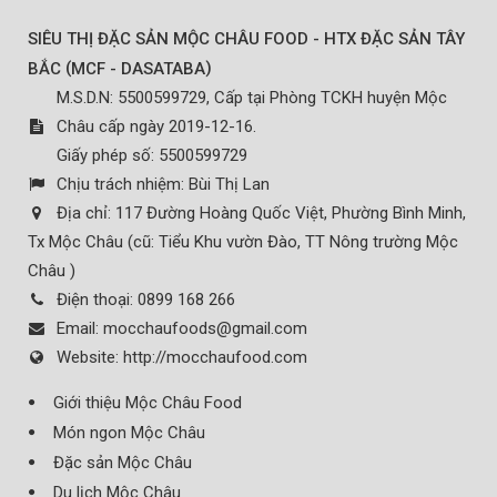
SIÊU THỊ ĐẶC SẢN MỘC CHÂU FOOD - HTX ĐẶC SẢN TÂY
(
)
BẮC
MCF - DASATABA
M.S.D.N: 5500599729, Cấp tại Phòng TCKH huyện Mộc
Châu cấp ngày 2019-12-16.
Giấy phép số: 5500599729
Chịu trách nhiệm:
Bùi Thị Lan
Địa chỉ:
117 Đường Hoàng Quốc Việt, Phường Bình Minh,
Tx Mộc Châu (cũ: Tiểu Khu vườn Đào, TT Nông trường Mộc
Châu )
Điện thoại:
0899 168 266
Email:
mocchaufoods@gmail.com
Website:
http://mocchaufood.com
Giới thiệu Mộc Châu Food
Món ngon Mộc Châu
Đặc sản Mộc Châu
Du lịch Mộc Châu