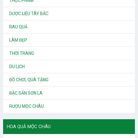
THỰC PHẨM
DƯỢC LIỆU TÂY BẮC
RAU QUẢ
LÀM ĐẸP
THỜI TRANG
DU LỊCH
ĐỒ CHƠI, QUÀ TẶNG
ĐẶC SẢN SƠN LA
RƯỢU MỘC CHÂU
HOA QUẢ MỘC CHÂU