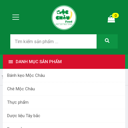
0
DANH MỤC SẢN PHẨM
Bánh kẹo Mộc Châu
Trang nhất
tra sen moc chau
Chè Mộc Châu
TRA SEN MOC CHAU
Thực phẩm
Dược liệu Tây bắc