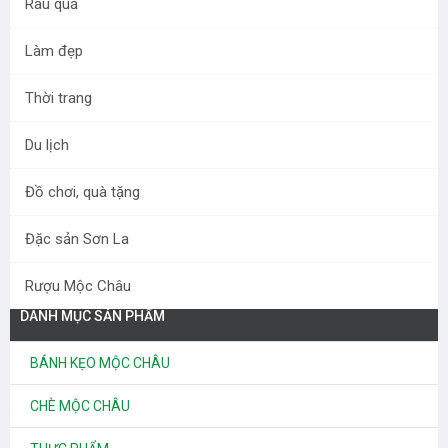
Rau quả
Làm đẹp
Thời trang
Du lịch
Tinh túy sắc trà hương sen
Đồ chơi, quà tặng
Việt Nam – Trà sen Mộc
Châu (500g)
100.000 đ
Đặc sản Sơn La
Rượu Mộc Châu
DANH MỤC SẢN PHẨM
BÁNH KẸO MỘC CHÂU
CHÈ MỘC CHÂU