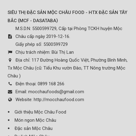
SIÊU THỊ ĐẶC SẢN MỘC CHÂU FOOD - HTX ĐẶC SẢN TÂY
(
)
BẮC
MCF - DASATABA
M.S.D.N: 5500599729, Cấp tại Phòng TCKH huyện Mộc
Châu cấp ngày 2019-12-16.
Giấy phép số: 5500599729
Chịu trách nhiệm:
Bùi Thị Lan
Địa chỉ:
117 Đường Hoàng Quốc Việt, Phường Bình Minh,
Tx Mộc Châu (cũ: Tiểu Khu vườn Đào, TT Nông trường Mộc
Châu )
Điện thoại:
0899 168 266
Email:
mocchaufoods@gmail.com
Website:
http://mocchaufood.com
Giới thiệu Mộc Châu Food
Món ngon Mộc Châu
Đặc sản Mộc Châu