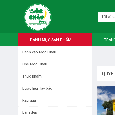
Tất cả 
DANH MỤC SẢN PHẨM
TRAN
Bánh kẹo Mộc Châu
Trang nhất
quyet thanh moc chau
Chè Mộc Châu
DANH MỤC SẢN PHẨM
QUYE
Thực phẩm
BÁNH KẸO MỘC CHÂU
Dược liệu Tây bắc
CHÈ MỘC CHÂU
Rau quả
THỰC PHẨM
Làm đẹp