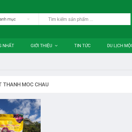
danh mục
G NHẤT
GIỚI THIỆU
TIN TỨC
DU LỊCH MỘ
T THANH MOC CHAU