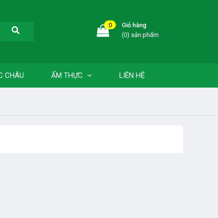
0
Giỏ hàng
(0) sản phẩm
C CHÂU
ẨM THỰC
LIÊN HỆ