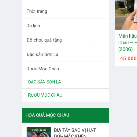
DƯỢC LIỆU TÂY BẮC
Thời trang
RAU QUẢ
Du lịch
LÀM ĐẸP
Mận hậu
Đồ chơi, quà tặng
Châu – 
THỜI TRANG
(200G)
Đặc sản Sơn La
DU LỊCH
45.000
Rượu Mộc Châu
ĐỒ CHƠI, QUÀ TẶNG
ĐẶC SẢN SƠN LA
RƯỢU MỘC CHÂU
HOA QUẢ MỘC CHÂU
BIA TÂY BẮC VỊ HẠT
DỔI- MẮC KHÉN