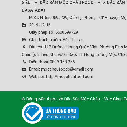
SIÊU THỊ ĐẶC SẢN MỘC CHÂU FOOD - HTX ĐẶC SẢN 
)
DASATABA
M.S.D.N: 5500599729, Cấp tại Phòng TCKH huyện M
2019-12-16.
Giấy phép số: 5500599729
Chịu trách nhiệm:
Bùi Thị Lan
Địa chỉ:
117 Đường Hoàng Quốc Việt, Phường Bình M
Châu (cũ: Tiểu Khu vườn Đào, TT Nông trường Mộc Châu
Điện thoại:
0899 168 266
Email:
mocchaufoods@gmail.com
Website:
http://mocchaufood.com
© Bản quyền thuộc về
Đặc Sản Mộc Châu - Moc Chau 