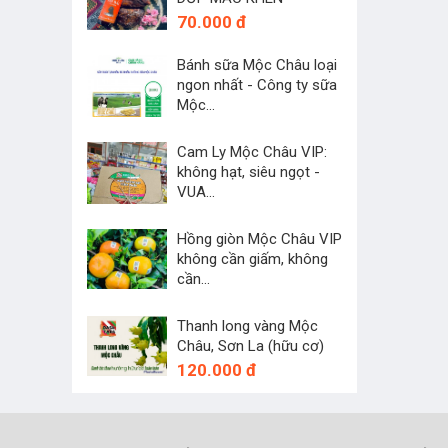
70.000 đ
Bánh sữa Mộc Châu loại
ngon nhất - Công ty sữa
Mộc...
45.000 đ
Cam Ly Mộc Châu VIP:
không hạt, siêu ngọt -
VUA...
250.000 đ
Hồng giòn Mộc Châu VIP
không cần giấm, không
cần...
60.000 đ
Thanh long vàng Mộc
Châu, Sơn La (hữu cơ)
120.000 đ