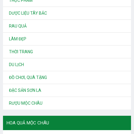
THỰC PHẨM
DƯỢC LIỆU TÂY BẮC
RAU QUẢ
LÀM ĐẸP
THỜI TRANG
DU LỊCH
ĐỒ CHƠI, QUÀ TẶNG
ĐẶC SẢN SƠN LA
RƯỢU MỘC CHÂU
HOA QUẢ MỘC CHÂU