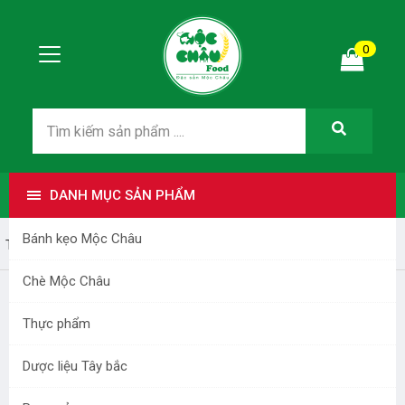
0
DANH MỤC SẢN PHẨM
Bánh kẹo Mộc Châu
Trang nhất
chanh leo vang moc chau
Chè Mộc Châu
CHANH LEO VANG MOC CHAU
Thực phẩm
Dược liệu Tây bắc
-25%