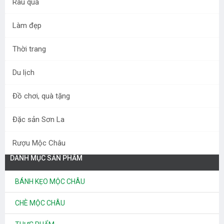
Rau quả
Làm đẹp
Thời trang
Du lịch
Chanh leo vàng Mộc Châu
Đồ chơi, quà tặng
45.000 đ
60.000 đ
Đặc sản Sơn La
Rượu Mộc Châu
DANH MỤC SẢN PHẨM
BÁNH KẸO MỘC CHÂU
CHÈ MỘC CHÂU