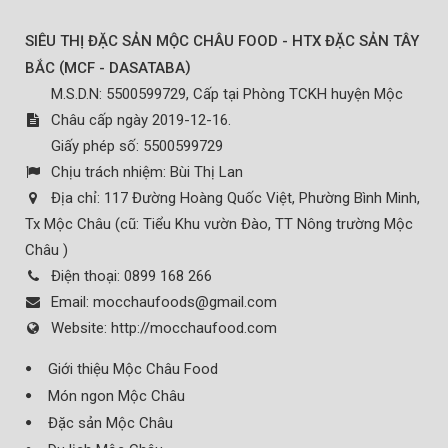
SIÊU THỊ ĐẶC SẢN MỘC CHÂU FOOD - HTX ĐẶC SẢN TÂY
(
)
BẮC
MCF - DASATABA
M.S.D.N: 5500599729, Cấp tại Phòng TCKH huyện Mộc
Châu cấp ngày 2019-12-16.
Giấy phép số: 5500599729
Chịu trách nhiệm:
Bùi Thị Lan
Địa chỉ:
117 Đường Hoàng Quốc Việt, Phường Bình Minh,
Tx Mộc Châu (cũ: Tiểu Khu vườn Đào, TT Nông trường Mộc
Châu )
Điện thoại:
0899 168 266
Email:
mocchaufoods@gmail.com
Website:
http://mocchaufood.com
Giới thiệu Mộc Châu Food
Món ngon Mộc Châu
Đặc sản Mộc Châu