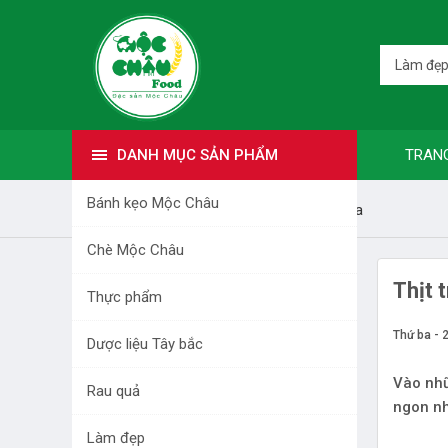
Làm đẹ
DANH MỤC SẢN PHẨM
TRAN
Bánh kẹo Mộc Châu
Trang nhất
Bài viết
Đặc sản Sơn La
Chè Mộc Châu
DANH MỤC SẢN PHẨM
Thịt 
Thực phẩm
BÁNH KẸO MỘC CHÂU
Thứ ba - 
Dược liệu Tây bắc
CHÈ MỘC CHÂU
Vào nhữ
Rau quả
ngon nh
THỰC PHẨM
Làm đẹp