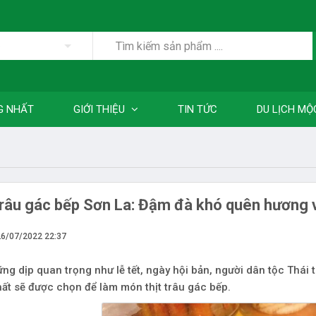
p
G NHẤT
GIỚI THIỆU
TIN TỨC
DU LỊCH MỘ
trâu gác bếp Sơn La: Đậm đà khó quên hương 
26/07/2022 22:37
ng dịp quan trọng như lễ tết, ngày hội bản, người dân tộc Thái t
ất sẽ được chọn để làm món thịt trâu gác bếp.