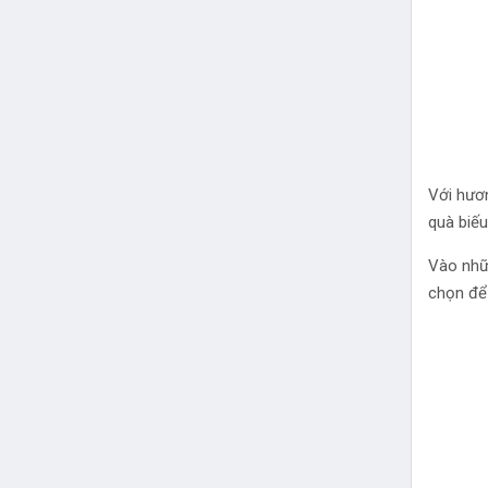
Với hươn
quà biếu
Vào nhữn
chọn để 