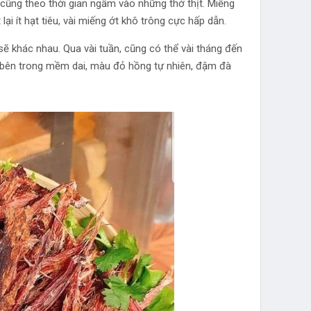
vị cũng theo thời gian ngấm vào những thớ thịt. Miếng
ại ít hạt tiêu, vài miếng ớt khô trông cực hấp dẫn.
sẽ khác nhau. Qua vài tuần, cũng có thể vài tháng đến
 bên trong mềm dai, màu đỏ hồng tự nhiên, đậm đà