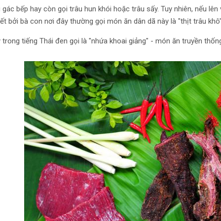
u gác bếp hay còn gọi trâu hun khói hoặc trâu sấy. Tuy nhiên, nếu lên 
ết bởi bà con nơi đây thường gọi món ăn dân dã này là "thịt trâu khô"
trong tiếng Thái đen gọi là "nhứa khoai giảng" - món ăn truyền th