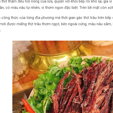
 thịt thấm đều hơi nóng của lửa, quyện với khói bếp rồi khô lại, gia 
dần, có màu nâu tự nhiên, vị thơm ngon đặc biệt. Trên bề mặt còn sót l
 công thức của từng địa phương mà thời gian gác thịt trâu trên bếp 
mới được miếng thịt trâu thơm ngọt, bên ngoài cứng, màu nâu sẫm,
.