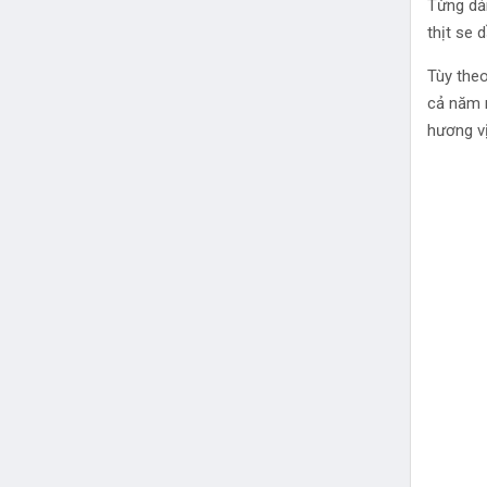
Từng dải
thịt se 
Tùy theo
cả năm 
hương vị