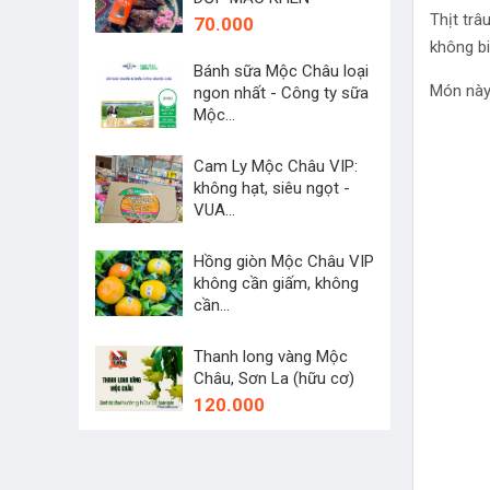
Thịt trâ
70.000
không bi
Bánh sữa Mộc Châu loại
Món này 
ngon nhất - Công ty sữa
Mộc...
45.000
Cam Ly Mộc Châu VIP:
không hạt, siêu ngọt -
VUA...
250.000
Hồng giòn Mộc Châu VIP
không cần giấm, không
cần...
60.000
Thanh long vàng Mộc
Châu, Sơn La (hữu cơ)
120.000