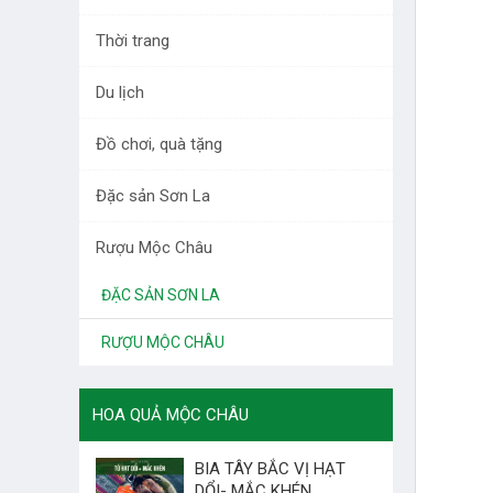
DƯỢC LIỆU TÂY BẮC
Thời trang
RAU QUẢ
Du lịch
LÀM ĐẸP
Đồ chơi, quà tặng
THỜI TRANG
Đặc sản Sơn La
DU LỊCH
Rượu Mộc Châu
ĐỒ CHƠI, QUÀ TẶNG
ĐẶC SẢN SƠN LA
RƯỢU MỘC CHÂU
HOA QUẢ MỘC CHÂU
BIA TÂY BẮC VỊ HẠT
DỔI- MẮC KHÉN