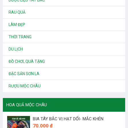
DƯỢC LIỆU TÂY BẮC
RAU QUẢ
LÀM ĐẸP
THỜI TRANG
DU LỊCH
ĐỒ CHƠI, QUÀ TẶNG
ĐẶC SẢN SƠN LA
RƯỢU MỘC CHÂU
HOA QUẢ MỘC CHÂU
BIA TÂY BẮC VỊ HẠT DỔI- MẮC KHÉN
70.000 đ