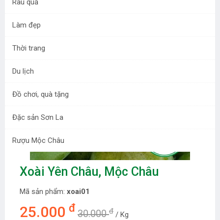
Rau quả
Làm đẹp
Thời trang
Du lịch
Đồ chơi, quà tặng
Đặc sản Sơn La
Rượu Mộc Châu
Xoài Yên Châu, Mộc Châu
Mã sản phẩm:
xoai01
đ
25.000
đ
30.000
/ Kg