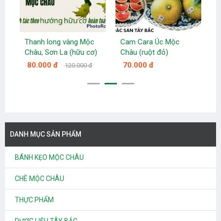
Thanh long vàng Mộc
Cam Cara Úc Mộc
M
Châu, Sơn La (hữu cơ)
Châu (ruột đỏ)
80.000 đ
70.000 đ
120.000 đ
DANH MỤC SẢN PHẨM
BÁNH KẸO MỘC CHÂU
CHÈ MỘC CHÂU
THỰC PHẨM